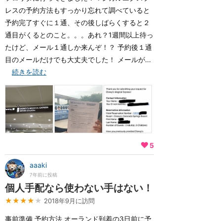
レスの予約方法もすっかり忘れて調べていると
予約完了すぐに１通、その後しばらくすると２
通目がくるとのこと。。。あれ？1週間以上待っ
たけど、メール１通しか来んぞ！？ 予約後１通
目のメールだけでも大丈夫でした！ メールが...
続きを読む
5
aaaki
7年前に投稿
個人手配なら使わない手はない！
★★★★
★
2018年9月に訪問
事前準備 予約方法 オーランド到着の3日前に予