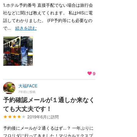
1.ホテル予約番号 直接手配でない場合は旅行会
社などに聞けば教えてくれます。 私はHISに電
話してわかりました。 (FP予約等にも必要なの
で...
続きを読む
9
大福FACE
7年前に投稿
予約確認メールが１通しか来なく
ても大丈夫です！
★★★★
★
2019年6月に訪問
予約後にメールが２通くるはず…？ 一年ぶりに
フロリダに行ってきました！マジカルエクスプ