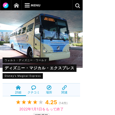
ウォルト・ディズニー・ワールド
ディズニー・マジカル・エクスプレス
Disney's Magical Express
詳細
クチコミ
場所
関連
★★★★
★
4.25
(
14
件)
2022年1月1日をもって終了