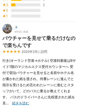
★3
2
★2
★1
.k
6年前に投稿
バウチャーを見せて乗るだけなの
で楽ちんです
★★★★★
2020年3月に訪問
行き(オーランド空港→ホテル) 空港到着後はBサ
イド1階のマジカルエクス受付カウンターへ 受
付で宿泊バウチャーを見せると名前やホテル名
が書かれた紙を渡され、何番レーンに進んでと
指示を受けるため言われたレーンに進むとスタ
ッフがいて、どのバスに乗るか教えてくれま
す。 バスのドライバーさんに先程渡された紙を
見...
続きを読む