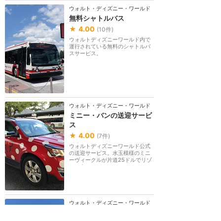
ウォルト・ディズニー・ワールド（フロリダ）
無料シャトルバス
★
4.00
(
10
件)
ウォルトディズニーワールド内で
運行されている無料のシャトルバ
スサービス。
ウォルト・ディズニー・ワールド（フロリダ）
ミニー・バンの送迎サービ
ス
★
4.00
(
7
件)
ウォルトディズニーワールド公式
の送迎サービス。水玉模様のミニ
ーヴィークルが片道25ドルでリゾ
ート内のどこへで...
ウォルト・ディズニー・ワールド（フロリダ）
モノレール