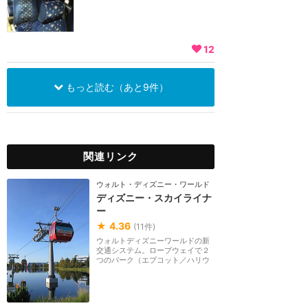
12
もっと読む（あと9件）
関連リンク
ウォルト・ディズニー・ワールド（フロリダ）
ディズニー・スカイライナ
ー
★
4.36
(
11
件)
ウォルトディズニーワールドの新
交通システム。ロープウェイで２
つのパーク（エプコット／ハリウ
ッドスタジオ）と4...