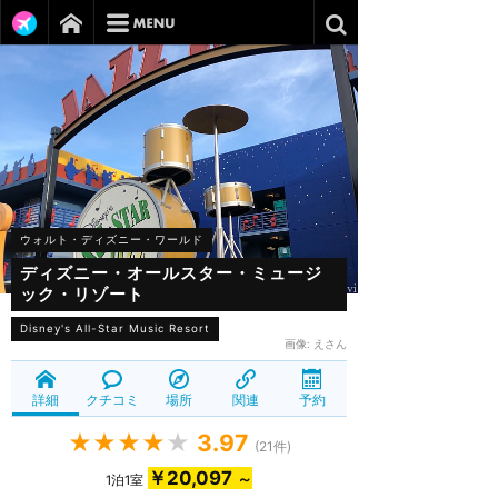
ウォルト・ディズニー・ワールド
ディズニー・オールスター・ミュージ
ック・リゾート
Disney's All-Star Music Resort
画像:
えさん
詳細
クチコミ
場所
関連
予約
★★★★
★
3.97
(
21
件)
￥20,097
～
1泊1室