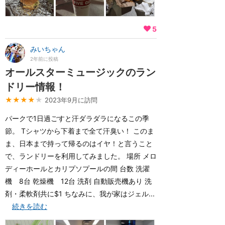
5
みいちゃん
2年前に投稿
オールスターミュージックのラン
ドリー情報！
★★★★
★
2023年9月に訪問
パークで1日過ごすと汗ダラダラになるこの季
節。 Tシャツから下着まで全て汗臭い！ このま
ま、日本まで持って帰るのはイヤ！と言うこと
で、ランドリーを利用してみました。 場所 メロ
ディーホールとカリプソプールの間 台数 洗濯
機 8台 乾燥機 12台 洗剤 自動販売機あり 洗
剤・柔軟剤共に$1 ちなみに、我が家はジェル...
続きを読む