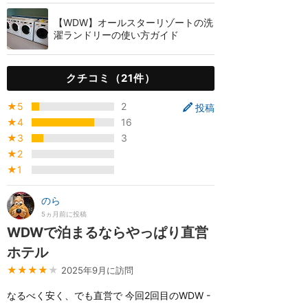
【WDW】オールスターリゾートの洗
濯ランドリーの使い方ガイド
クチコミ（21件）
★5
2
投稿
★4
16
★3
3
★2
★1
のら
5ヵ月前に投稿
WDWで泊まるならやっぱり直営
ホテル
★★★★
★
2025年9月に訪問
なるべく安く、でも直営で 今回2回目のWDW -