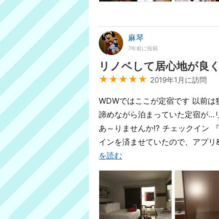
麻琴
7年前に投稿
リノベして居心地が良
★★★★★
2019年1月に訪問
WDWではここが定宿です 以前
諦めながら泊まっていた定宿が…
あ～りませんか⁉️ チェックイン
インを済ませていたので、アプリ
を読む