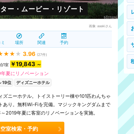
ター・ムービー・リゾート
画像:
aaakiさん
コミ
場所
関連
予約
★★★
★
3.96
(
27
件)
￥19,843
～
泊1室
19年夏にリノベーション
 19位
ディズニーホテル
ィズニーホテル。トイストーリー棟や101匹わんちゃ
あり。無料Wi-Fiを完備。マジックキングダムまで
年～2019年夏に客室のリノベーションを実施。
空室検索・予約