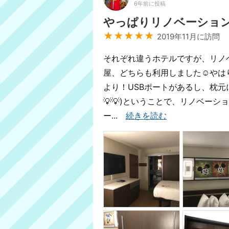
6年前に投稿
やっぱりリノベーショ
★★★★★
2019年11月に訪問
それぞれ違うホテルですが、リノ
屋、どちらも利用しました☺️や
より！USBポートがあるし、枕元
💡💡)ということで、リノベー
ー...
続きを読む