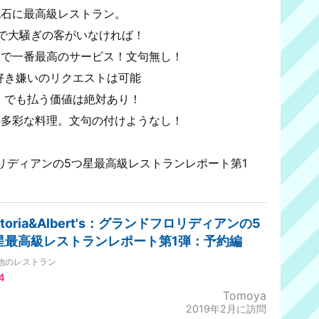
上品。流石に最高級レストラン。
ニングで大騒ぎの客がいなければ！
🌟🌟人生で一番最高のサービス！文句無し！
でも好き嫌いのリクエストは可能
高い。でも払う価値は絶対あり！
繊細な味の多彩な料理。文句の付けようなし！
ランドフロリディアンの5つ星最高級レストランレポート第1
ctoria&Albert's：グランドフロリディアンの5
星最高級レストランレポート第1弾：予約編
他のレストラン
4
Tomoya
2019年2月に訪問