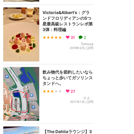
Victoria&Albert's：グラ
ンドフロリディアンの5つ
星最高級レストランレポ第
3弾：料理編
★★★★★
31
2
Tomoya
2019年2月に訪問
飲み物代を節約したいなら
ちょっと歩いてガソリンス
タンドへ。
★★★
★★
27
かよ。
2017年1月に訪問
【The Dahliaラウンジ】3