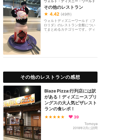
ウォルト・ディズニー・ワールド（フロリダ）
その他のレストラン
★
4.42
(
49
件)
ウォルトディズニーワールド（フ
ロリダ）のレストラン全般につい
てまとめるカテゴリーです。ディ
ズニーホテルやデ...
その他のレストランの感想
Blaze Pizza:行列店には訳
がある！ディズニースプリ
ングスの大人気ピザレスト
ランの食レポ！
★★★★★
39
Tomoya
2018年2月に訪問