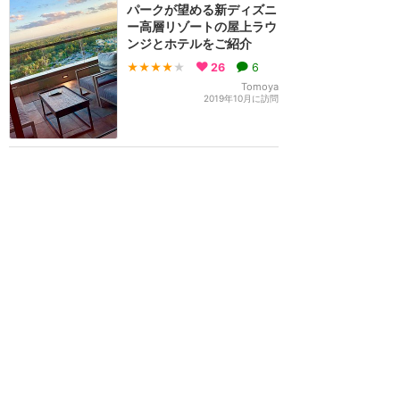
パークが望める新ディズニ
ー高層リゾートの屋上ラウ
ンジとホテルをご紹介
★★★★
★
26
6
Tomoya
2019年10月に訪問
【Villa Del Largo】コロナ
ドスプリングスの新水上レ
ストラン！チュロスだけで
も食べに行く価値あり！
★★★★★
25
Tomoya
2019年10月に訪問
訪問日順でもっと読む