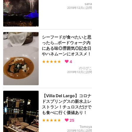
sana
2019年12月に訪問
シーフードが食べたいと思
ったら…ボードウォーク内
にある味◎雰囲気◎記念日
やハネムーンにオススメ！
★★★★★
4
のりぴこ
2019年12月に訪問
【Villa Del Largo】コロナ
ドスプリングスの新水上レ
ストラン！チュロスだけで
も食べに行く価値あり！
★★★★★
25
Tomoya
2019年10月に訪問