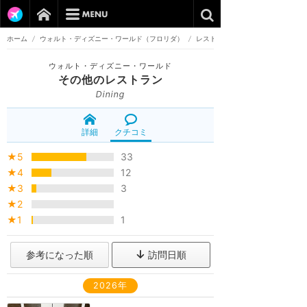
ホーム
/
ウォルト・ディズニー・ワールド（フロリダ）
/
レストラン
ウォルト・ディズニー・ワールド
その他のレストラン
Dining
詳細
クチコミ
★5
33
★4
12
★3
3
★2
★1
1
参考になった順
訪問日順
2026年