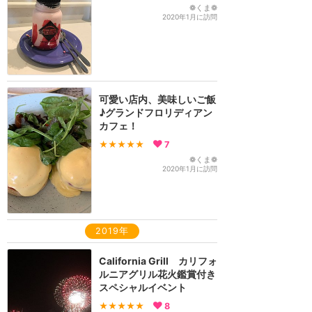
❁くま❁
2020年1月に訪問
可愛い店内、美味しいご飯
♪グランドフロリディアン
カフェ！
★★★★★
7
❁くま❁
2020年1月に訪問
2019年
California Grill カリフォ
ルニアグリル花火鑑賞付き
スペシャルイベント
★★★★★
8