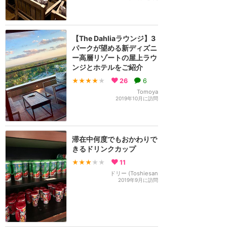
【The Dahliaラウンジ】3
パークが望める新ディズニ
ー高層リゾートの屋上ラウ
ンジとホテルをご紹介
★★★★
★
26
6
Tomoya
2019年10月に訪問
滞在中何度でもおかわりで
きるドリンクカップ
★★★
★★
11
ドリー (Toshiesan
2019年9月に訪問