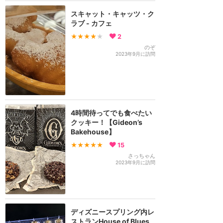
スキャット・キャッツ・ク
ラブ - カフェ
★★★★
★
2
のぞ
2023年9月に訪問
4時間待ってでも食べたい
クッキー！【Gideon’s
Bakehouse】
★★★★★
15
さっちゃん
2023年9月に訪問
ディズニースプリング内レ
ストランHouse of Blues