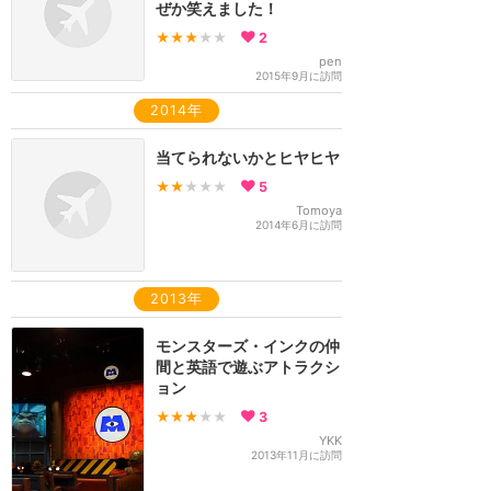
ぜか笑えました！
★★★
★★
2
pen
2015年9月に訪問
2014年
当てられないかとヒヤヒヤ
★★
★★★
5
Tomoya
2014年6月に訪問
2013年
モンスターズ・インクの仲
間と英語で遊ぶアトラクシ
ョン
★★★
★★
3
YKK
2013年11月に訪問