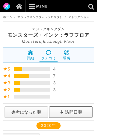
ホーム
/
マジックキングダム（フロリダ）
/
アトラクション
マジックキングダム
モンスターズ・インク：ラフフロア
Monsters,Inc.Laugh Floor
詳細
クチコミ
場所
★5
4
★4
7
★3
3
★2
3
★1
参考になった順
訪問日順
2020年