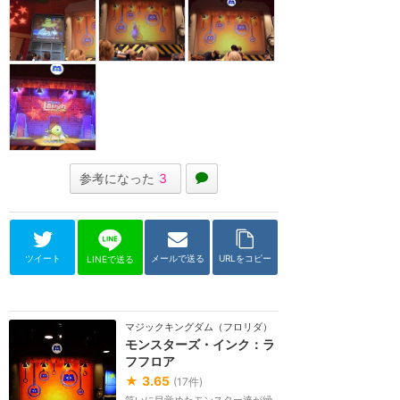
参考になった
3
ツイート
メールで送る
URLをコピー
LINEで送る
マジックキングダム（フロリダ）
モンスターズ・インク：ラ
フフロア
★
3.65
(
17
件)