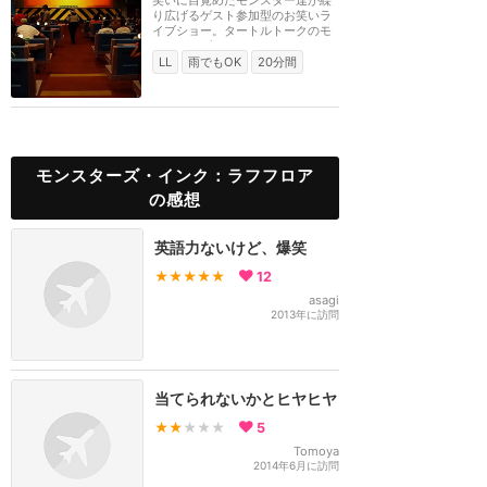
笑いに目覚めたモンスター達が繰
り広げるゲスト参加型のお笑いラ
イブショー。タートルトークのモ
ンスターズ・イン...
LL
雨でもOK
20分間
モンスターズ・インク：ラフフロア
の感想
英語力ないけど、爆笑
★★★★★
12
asagi
2013年に訪問
当てられないかとヒヤヒヤ
★★
★★★
5
Tomoya
2014年6月に訪問