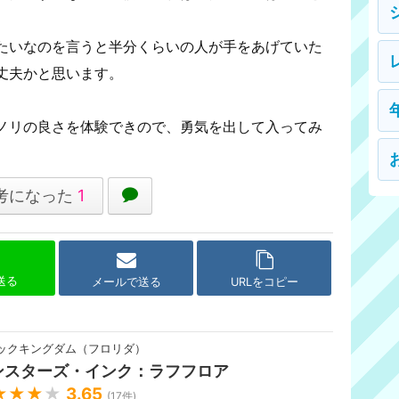
たいなのを言うと半分くらいの人が手をあげていた
丈夫かと思います。
ノリの良さを体験できので、勇気を出して入ってみ
考になった
1
で送る
メールで送る
URLをコピー
ックキングダム（フロリダ）
ンスターズ・インク：ラフフロア
★★★
★
3.65
(
17
件)