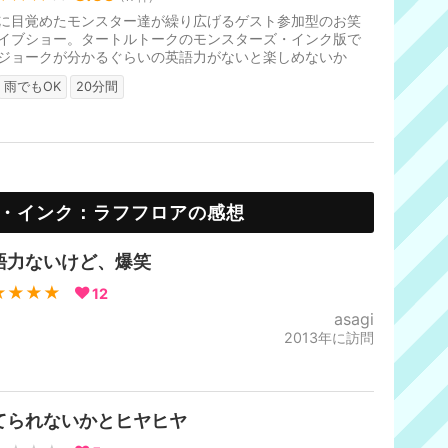
に目覚めたモンスター達が繰り広げるゲスト参加型のお笑
イブショー。タートルトークのモンスターズ・インク版で
ジョークが分かるぐらいの英語力がないと楽しめないか
待ち時間の目安は10～20分待ち。
雨でもOK
20分間
・インク：ラフフロアの感想
語力ないけど、爆笑
★★★★
12
asagi
2013年に訪問
てられないかとヒヤヒヤ