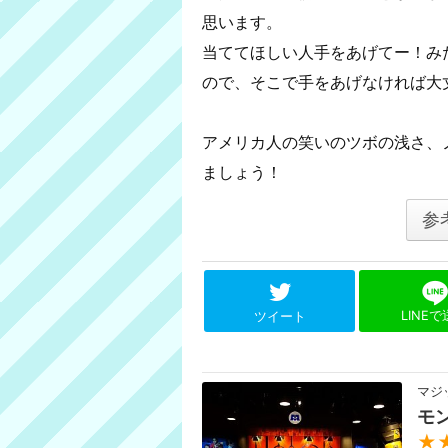
思います。
当ててほしい人手をあげてー！み
ので、そこで手をあげなければ大
アメリカ人の笑いのツボの浅さ、
ましょう！
参
LINE
ツイート
マジ
モ
★