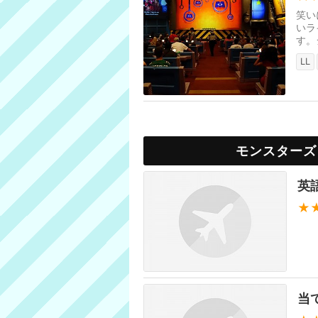
笑い
いラ
す。
も。
LL
モンスターズ
英
★
当