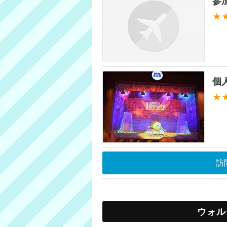
参
★
個
★
訪
ウォル