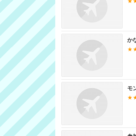
★
か
★
モ
★