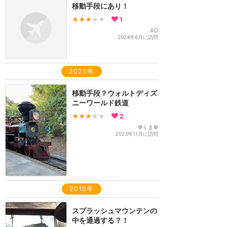
移動手段にあり！
★★★
★★
1
AD
2024年6月に訪問
2023年
移動手段？ウォルトディズ
ニーワールド鉄道
★★★
★★
2
❁くま❁
2023年11月に訪問
2015年
スプラッシュマウンテンの
中を通過する？！