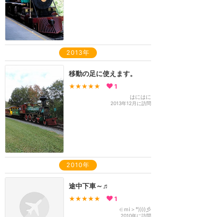
2013年
移動の足に使えます。
★★★★★
1
はにはに
2013年12月に訪問
2010年
途中下車～♬
★★★★★
1
∈ｍi＞°))))彡
2010年に訪問