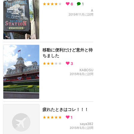
★★★★
★
6
1
A
2015年11月に訪問
移動に便利だけど意外と待
ちました
★★★
★★
3
KABOSU
2015年6月に訪問
疲れたときはコレ！！！
★★★★★
1
saya382
2015年5月に訪問