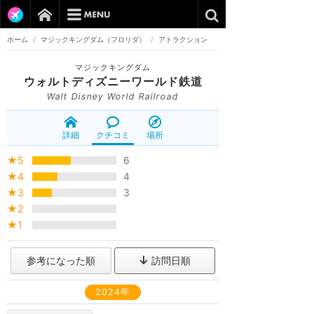
ホーム
/
マジックキングダム（フロリダ）
/
アトラクション
マジックキングダム
ウォルトディズニーワールド鉄道
Walt Disney World Railroad
詳細
クチコミ
場所
★5
6
★4
4
★3
3
★2
★1
参考になった順
訪問日順
2024年