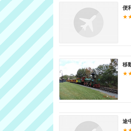
便
★
移
★
途
★