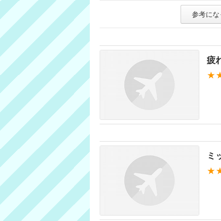
参考にな
疲
★
ミ
★