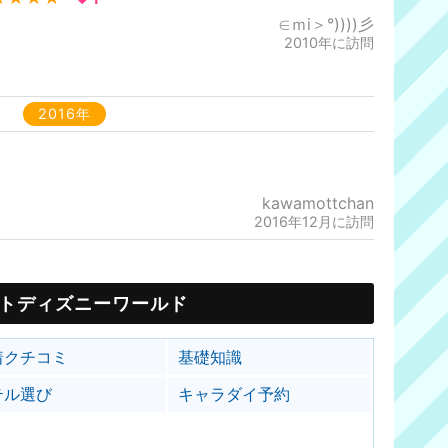
∈ｍi＞°))))彡
2010年に訪問
2016年
kawamottchan
2016年12月に訪問
トディズニーワールド
着クチコミ
基礎知識
テル選び
キャラダイ予約