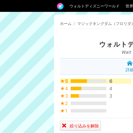
ウォルトディズニーワールド
世
ホーム
/
マジックキングダム（フロリダ
ウォルト
Walt
詳
★5
6
★4
4
★3
3
★2
★1
絞り込みを解除