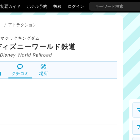
界制覇ガイド
ホテル予約
投稿
ログイン
）
/
アトラクション
マジックキングダム
ディズニーワールド鉄道
 Disney World Railroad
細
クチコミ
場所