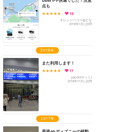
Uber✨✨快適でした！注意
点も
★★★★★
18
オレンジペコー@どな
2019年1月に訪問
2018年
また利用します！
★★★★★
17
yacck(やっく)
2018年11月に訪問
2017年
香港⇔ディズニーの移動