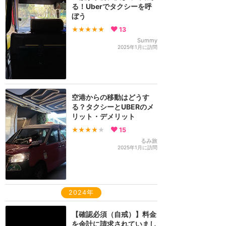
る！Uberでタクシーを呼
ぼう
★★★★★
13
Summy
2025年1月に訪問
空港からの移動はどうす
る？タクシーとUBERのメ
リット・デメリット
★★★★
★
15
るみ旅
2025年1月に訪問
2024年
【確認必須（自戒）】料金
を余計に請求されていまし