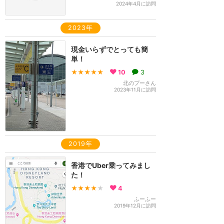
2024年4月に訪問
2023年
現金いらずでとっても簡
単！
★★★★★
10
3
北のプーさん
2023年11月に訪問
2019年
香港でUber乗ってみまし
た！
★★★★
★
4
ふーふー
2019年12月に訪問