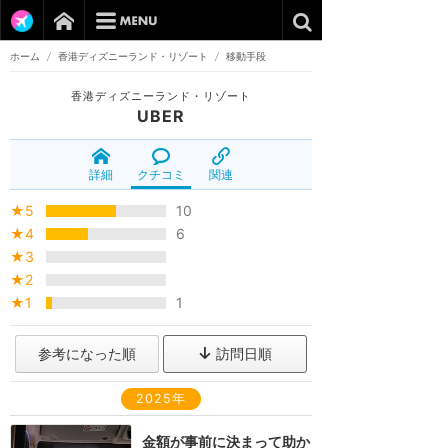
ホーム
/
香港ディズニーランド・リゾート
/
移動手段
香港ディズニーランド・リゾート
UBER
詳細
クチコミ
関連
★5
10
★4
6
★3
★2
★1
1
参考になった順
訪問日順
2025年
金額が事前に決まって助か