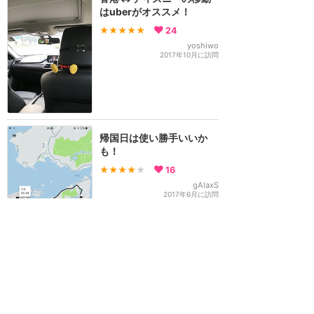
はuberがオススメ！
★★★★★
24
yoshiwo
2017年10月に訪問
帰国日は使い勝手いいか
も！
★★★★
★
16
gAlaxS
2017年6月に訪問
香港ももちろんUber
★★★★★
5
まさや