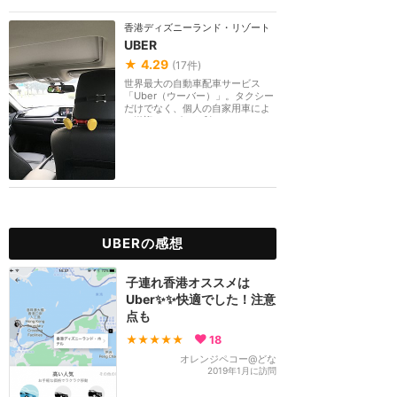
香港ディズニーランド・リゾート
UBER
★
4.29
(
17
件)
世界最大の自動車配車サービス
「Uber（ウーバー）」。タクシー
だけでなく、個人の自家用車によ
る送迎サービスも利...
UBERの感想
子連れ香港オススメは
Uber✨✨快適でした！注意
点も
★★★★★
18
オレンジペコー@どな
2019年1月に訪問