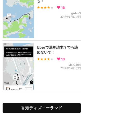
も！
★★★★
★
16
gAlaxS
2017年6月に訪問
Uberで過剰請求？でも諦
めないで！
★★★★
★
13
Ms.G404
2017年3月に訪問
香港ディズニーランド