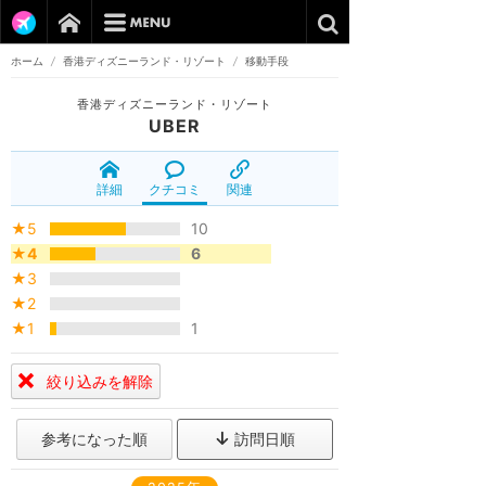
ホーム
/
香港ディズニーランド・リゾート
/
移動手段
香港ディズニーランド・リゾート
UBER
詳細
クチコミ
関連
★5
10
★4
6
★3
★2
★1
1
絞り込みを解除
参考になった順
訪問日順