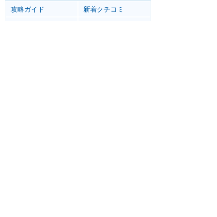
攻略ガイド
新着クチコミ
基礎知識
個人手配マニュアル
ホテル選び
キャラダイ予約
最新スポット
香港ディズニーランド
アトラク
ショー
グルメ
イベント
グッズ
リゾート情報
ホテル
グルメ
サービス