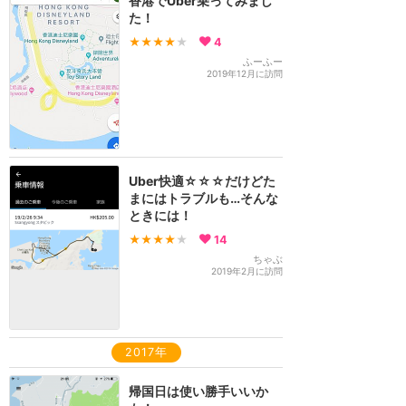
香港でUber乗ってみまし
た！
★★★★
★
4
ふーふー
2019年12月に訪問
Uber快適☆☆☆だけどた
まにはトラブルも…そんな
ときには！
★★★★
★
14
ちゃぶ
2019年2月に訪問
2017年
帰国日は使い勝手いいか