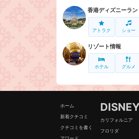
香港ディズニーラン
アトラク
ショー
リゾート情報
ホテル
グルメ
DISNE
ホーム
新着クチコミ
カリフォルニア
クチコミを書く
フロリダ
アワード