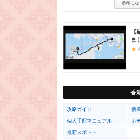
参考にな
【
ま
★
香
攻略ガイド
新
個人手配マニュアル
ホ
最新スポット