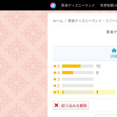
香港ディズニーランド
世界制覇
ホーム
/
香港ディズニーランド・リゾー
香港
詳
★5
10
★4
6
★3
★2
★1
1
絞り込みを解除