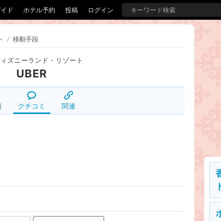
ガイド
ホテル予約
投稿
ログイン
ト
/
移動手段
ディズニーランド・リゾート
UBER
細
クチコミ
関連