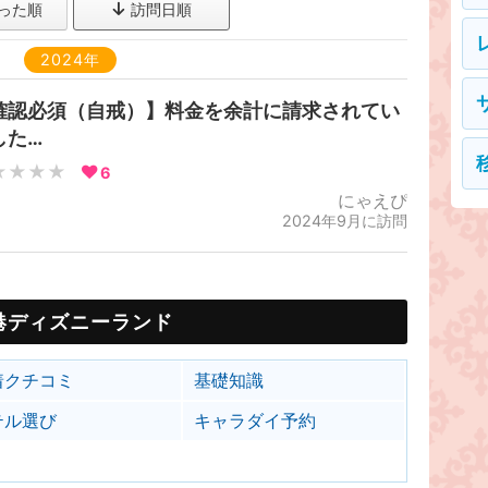
った順
訪問日順
2024年
確認必須（自戒）】料金を余計に請求されてい
した…
★★★★
6
にゃえぴ
2024年9月に訪問
港ディズニーランド
着クチコミ
基礎知識
テル選び
キャラダイ予約