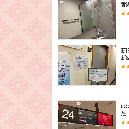
香
★
新
新
★
L
た
★