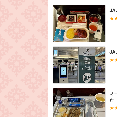
J
★
J
★
ミ
た
★