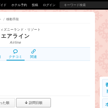
ガイド
ホテル予約
投稿
ログイン
ト
/
移動手段
ディズニーランド・リゾート
エアライン
Airline
細
クチコミ
関連
った順
訪問日順