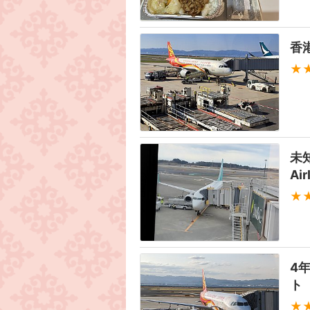
香
★
未知
Ai
★
4
ト
★