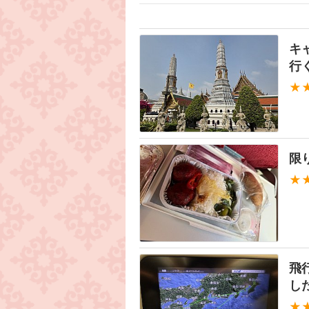
キ
行
★
限
★
飛
し
★