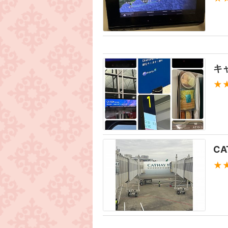
キャ
★
C
★