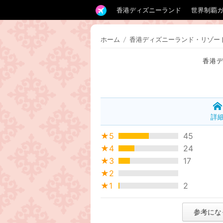
香港ディズニーランド
世界制覇
ホーム
/
香港ディズニーランド・リゾー
香港
詳
★5
45
★4
24
★3
17
★2
★1
2
参考にな