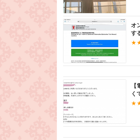
オ
す
★
【
く
★