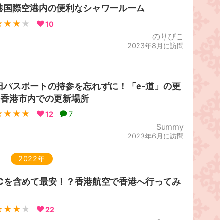
港国際空港内の便利なシャワールーム
★★★
★
10
のりぴこ
2023年8月に訪問
旧パスポートの持参を忘れずに！「e-道」の更
&香港市内での更新場所
★★★★
12
7
Summy
2023年6月に訪問
2022年
CCを含めて最安！？香港航空で香港へ行ってみ
★★★
★
22