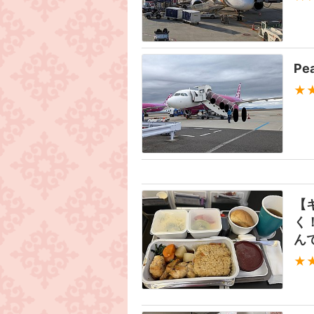
P
★
【
く
ん
★