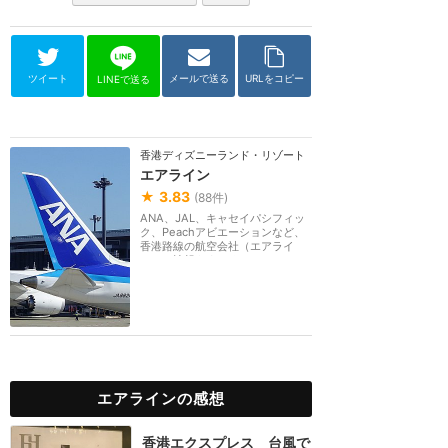
ツイート
メールで送る
URLをコピー
LINEで送る
香港ディズニーランド・リゾート
エアライン
★
3.83
(
88
件)
ANA、JAL、キャセイパシフィッ
ク、Peachアビエーションなど、
香港路線の航空会社（エアライ
ン）の情報をまとめるカ...
エアラインの感想
香港エクスプレス 台風で