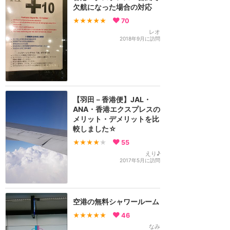
欠航になった場合の対応
★★★★★
70
レオ
2018年9月に訪問
【羽田－香港便】JAL・
ANA・香港エクスプレスの
メリット・デメリットを比
較しました☆
★★★★
★
55
えり♪
2017年5月に訪問
空港の無料シャワールーム
★★★★★
46
なみ