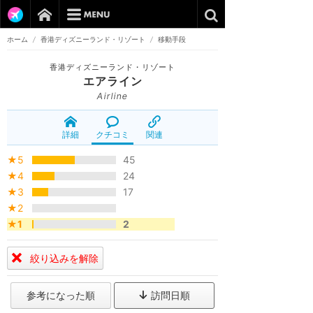
ホーム
/
香港ディズニーランド・リゾート
/
移動手段
香港ディズニーランド・リゾート
エアライン
Airline
詳細
クチコミ
関連
★5
45
★4
24
★3
17
★2
★1
2
絞り込みを解除
参考になった順
訪問日順