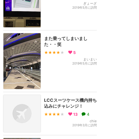
ぎょーざ
2019年5月に訪問
また乗ってしまいまし
た・・笑
★★★★
★
5
まいまい
2019年5月に訪問
LCCスーツケース機内持ち
込みにチャレンジ！
★★★★
★
13
4
chie
2019年3月に訪問