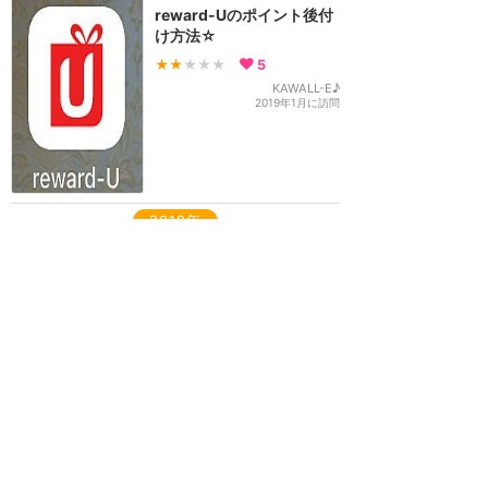
reward-Uのポイント後付
け方法☆
★★
★★★
5
KAWALL-E♪
2019年1月に訪問
2018年
香港エクスプレスのポイン
トプログラム「reward-
U」でポイントを貯めて香
港へ行こう
★★★★
★
21
Summy
2018年11月に訪問
香港エクスプレス 香港乗