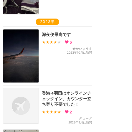
2023年
深夜便最高です
★★★★
★
5
せかいまうす
2023年10月に訪問
香港→羽田はオンラインチ
ェックイン、カウンター立
ち寄り不要でした！
★★★★★
2
ぎょーざ
2023年9月に訪問