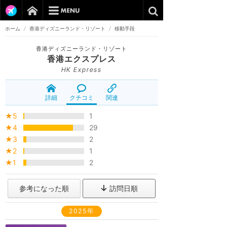
ホーム
/
香港ディズニーランド・リゾート
/
移動手段
香港ディズニーランド・リゾート
香港エクスプレス
HK Express
詳細
クチコミ
関連
★5
1
★4
29
★3
2
★2
1
★1
2
参考になった順
訪問日順
2025年