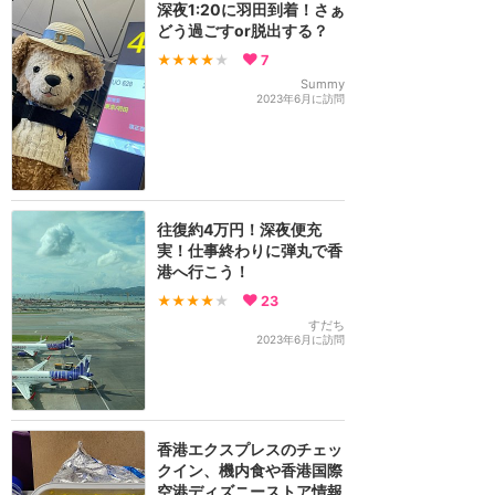
深夜1:20に羽田到着！さぁ
どう過ごすor脱出する？
★★★★
★
7
Summy
2023年6月に訪問
往復約4万円！深夜便充
実！仕事終わりに弾丸で香
港へ行こう！
★★★★
★
23
すだち
2023年6月に訪問
香港エクスプレスのチェッ
クイン、機内食や香港国際
空港ディズニーストア情報