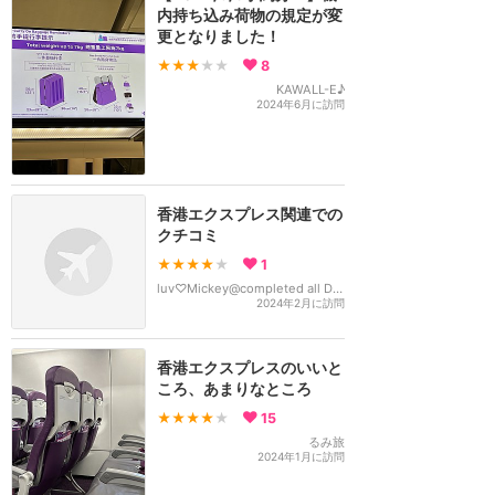
内持ち込み荷物の規定が変
更となりました！
★★★
★★
8
KAWALL-E♪
2024年6月に訪問
香港エクスプレス関連での
クチコミ
★★★★
★
1
luv♡Mickey@completed all D parks
2024年2月に訪問
香港エクスプレスのいいと
ころ、あまりなところ
★★★★
★
15
るみ旅
2024年1月に訪問