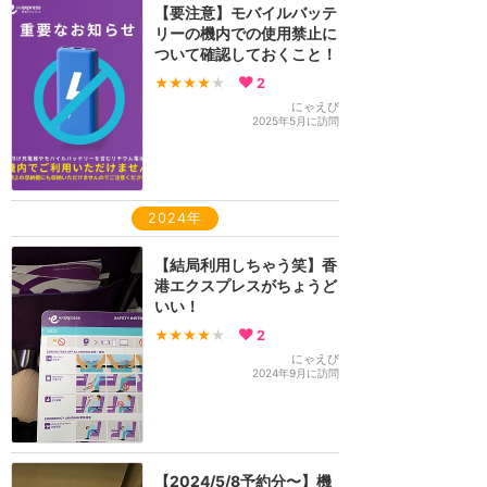
【要注意】モバイルバッテ
リーの機内での使用禁止に
ついて確認しておくこと！
★★★★
★
2
にゃえぴ
2025年5月に訪問
2024年
【結局利用しちゃう笑】香
港エクスプレスがちょうど
いい！
★★★★
★
2
にゃえぴ
2024年9月に訪問
【2024/5/8予約分〜】機