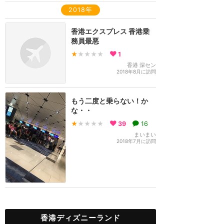
2018年
香港エクスプレス 香港乗
務員最悪
★
★★★★
1
香港 深セン
2018年8月に訪問
もう二度と乗らない！か
な・・
★
★★★★
39
16
まいまい
2018年7月に訪問
香港ディズニーランド