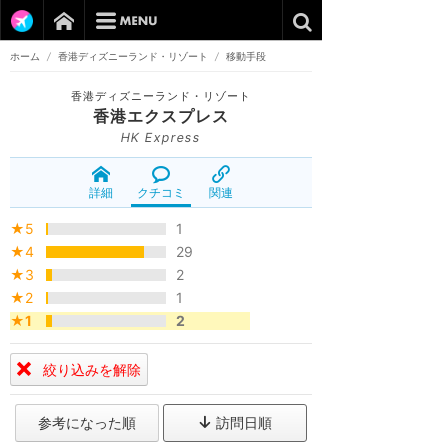
ホーム
/
香港ディズニーランド・リゾート
/
移動手段
香港ディズニーランド・リゾート
香港エクスプレス
HK Express
詳細
クチコミ
関連
★5
1
★4
29
★3
2
★2
1
★1
2
絞り込みを解除
参考になった順
訪問日順