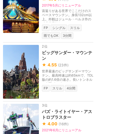
2017年5月にリニューアル
宙返りがある世界でここだけのス
ペースマウンテン。身長132cm以
上。外観はジュール・ベルヌ作の
『月世界旅行』をモ...
FP
シングル
スリル
雨でもOK
3分間
2位
ビッグサンダー・マウンテ
ン
★
4.55
(
23
件)
世界最速のビッグサンダーマウン
テン。最高時速は約65kmで、TDL
版の約1.6倍の速さ。長いトンネル
や水面ギリギリを...
FP
スリル
4分間
3位
バズ・ライトイヤー・アス
トロブラスター
★
4.00
(
16
件)
2021年6月にリニューアル