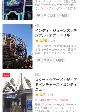
スペース・クルーザーに乗って悪
の帝王ザークをレーザー銃で戦
う、シューティングゲーム型アト
ラクション。大規模...
FP
雨でもOK
4分間
4位
インディ・ジョーンズ：テ
ンプル・オブ・ペリル
★
3.75
(
17
件)
トロッコに乗って古代遺跡を疾走
するローラーコースター。宙返り
あり。東京ディズニーシーの「レ
イジング・スピリ...
FP
スリル
2分間
5位
New
スター・ツアーズ：ザ・ア
ドベンチャーズ・コンティ
ニュー
★
3.71
(
6
件)
2024年4月にアソーカ追加
映画『スターウォーズ』をテーマ
にした3Dシミュレーターライド。
2024年4月に「マンダロリアン」