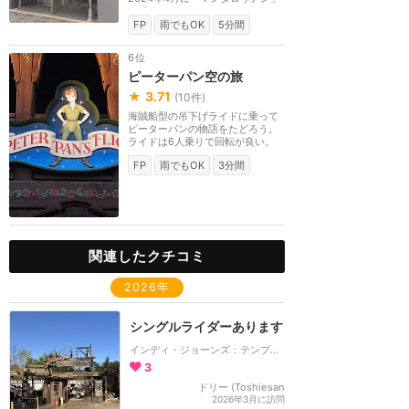
と「アソーカ」のシ...
FP
雨でもOK
5分間
6位
ピーターパン空の旅
★
3.71
(
10
件)
海賊船型の吊下げライドに乗って
ピーターパンの物語をたどろう。
ライドは6人乗りで回転が良い。
FP
雨でもOK
3分間
関連したクチコミ
2026年
シングルライダーあります
インディ・ジョーンズ：テンプル・オブ・ペリル
3
ドリー (Toshiesan
2026年3月に訪問