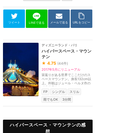
ツイート
メールで送る
URLをコピー
LINEで送る
ディズニーランド・パリ
ハイパースペース・マウン
テン
★
4.75
(
44
件)
2017年5月にリニューアル
宙返りがある世界でここだけのス
ペースマウンテン。身長132cm以
上。外観はジュール・ベルヌ作の
『月世界旅行』をモ...
FP
シングル
スリル
雨でもOK
3分間
ハイパースペース・マウンテンの感
想