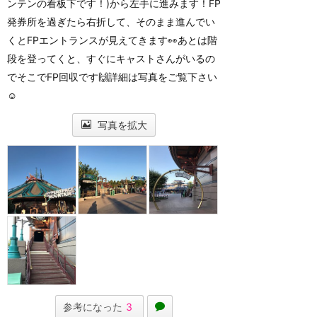
ンテンの看板下です！)から左手に進みます！FP
発券所を過ぎたら右折して、そのまま進んでい
くとFPエントランスが見えてきます👀あとは階
段を登ってくと、すぐにキャストさんがいるの
でそこでFP回収です🙌詳細は写真をご覧下さい
☺️
写真を拡大
参考になった
3