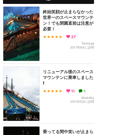
終始笑顔が止まらなかった
世界一のスペースマウンテ
ン！でも閉園直前は注意が
必要！
★★★★★
27
Tomoya
2017年8月に訪問
リニューアル後のスペース
マウンテンに乗車しました
❗
★★★★★
11
1
bluesky
2017年5月に訪問
乗ってる間中笑いが止まら