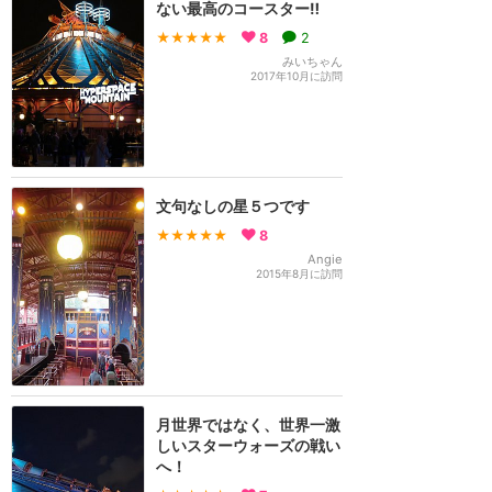
ない最高のコースター‼️
★★★★★
8
2
みいちゃん
2017年10月に訪問
文句なしの星５つです
★★★★★
8
Angie
2015年8月に訪問
月世界ではなく、世界一激
しいスターウォーズの戦い
へ！