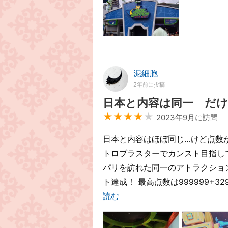
泥細胞
2年前に投稿
日本と内容は同一 だ
★★★★
★
2023年9月に訪問
日本と内容はほぼ同じ…けど点数が
トロブラスターでカンスト目指して
パリを訪れた同一のアトラクショ
ト達成！ 最高点数は999999+32
読む