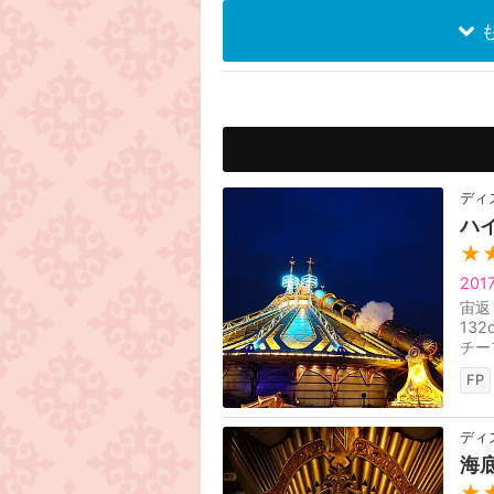
も
ディ
ハ
★
20
宙返
13
チー
いう
FP
ディ
海
★