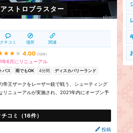
・アストロブラスター
クチコミ
場所
関連
★★★
★
4.00
(
16
件)
21年6月にリニューアル
トパス
雨でもOK
4分間
ディスカバリーランド
の帝王ザークをレーザー銃で戦う、シューティング
リニューアルが実施され、2021年内にオープン予
クチコミ（16件）
投稿