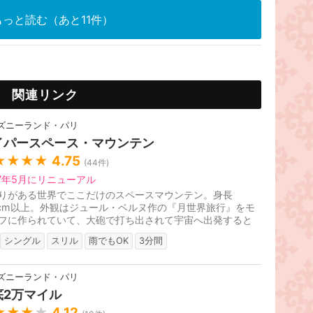
っと読む（あと11件）
関連リンク
ズニーランド・パリ
イパースペース・マウンテン
★★★★
4.75
(
44
件)
17年5月にリニューアル
りがある世界でここだけのスペースマウンテン。身長
2cm以上。外観はジュール・ベルヌ作の『月世界旅行』をモ
フに作られていて、大砲で打ち出されて宇宙へ出発すると
ストーリー。2017年5月7日よりス...
シングル
スリル
雨でもOK
3分間
ズニーランド・パリ
底2万マイル
★★★
★
4.12