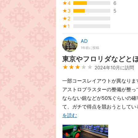
★4
6
★3
5
★2
★1
AD
1年前に投稿
東京やフロリダなどと
★★★
★★
2024年10月に訪問
一部コースレイアウトが異なりま
アストロブラスターの整備が整っ
ならない銃などが50%ぐらいの確
て、ガチで得点を競おうとしている
を読む