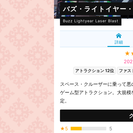
バズ・ライトイヤー
Buzz Lightyear Laser Blast
詳細
★
20
アトラクション 12位
ファス
スペース・クルーザーに乗って悪
ゲーム型アトラクション。大規模な
定。
★5
5