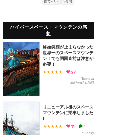
雨でもOK
3分間
ハイパースペース・マウンテンの感
想
終始笑顔が止まらなかった
世界一のスペースマウンテ
ン！でも閉園直前は注意が
必要！
★★★★★
27
Tomoya
2017年8月に訪問
リニューアル後のスペース
マウンテンに乗車しました
❗
★★★★★
11
1
bluesky