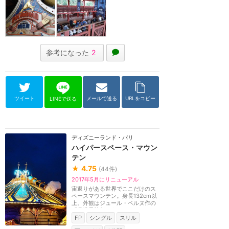
参考になった
2
ツイート
メールで送る
URLをコピー
LINEで送る
ディズニーランド・パリ
ハイパースペース・マウン
テン
★
4.75
(
44
件)
2017年5月にリニューアル
宙返りがある世界でここだけのス
ペースマウンテン。身長132cm以
上。外観はジュール・ベルヌ作の
『月世界旅行』をモ...
FP
シングル
スリル