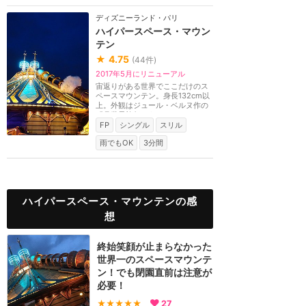
ディズニーランド・パリ
ハイパースペース・マウン
テン
★
4.75
(
44
件)
2017年5月にリニューアル
宙返りがある世界でここだけのス
ペースマウンテン。身長132cm以
上。外観はジュール・ベルヌ作の
『月世界旅行』をモ...
FP
シングル
スリル
雨でもOK
3分間
ハイパースペース・マウンテンの感
想
終始笑顔が止まらなかった
世界一のスペースマウンテ
ン！でも閉園直前は注意が
必要！
★★★★★
27