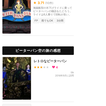
★
3.71
(
10
件)
海賊船型の吊下げライドに乗って
ピーターパンの物語をたどろう。
ライドは6人乗りで回転が良い。
FP
雨でもOK
3分間
ピーターパン空の旅の感想
レトロなピーターパン
★★★
★★
4
tik
2016年9月に訪問