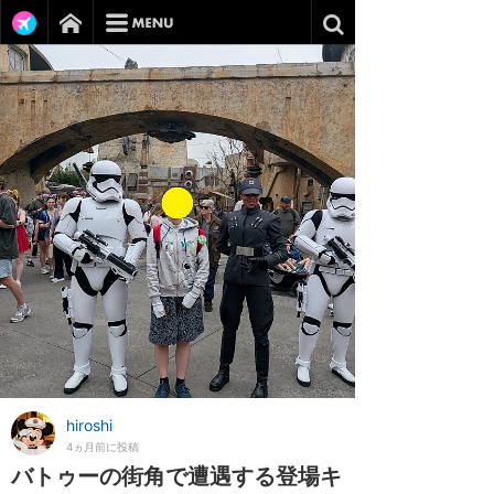
hiroshi
4ヵ月前に投稿
バトゥーの街角で遭遇する登場キ