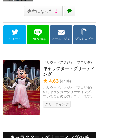
参考になった
3
ツイート
メールで送る
URLをコピー
LINEで送る
ハリウッドスタジオ（フロリダ）
キャラクター・グリーティ
ング
★
4.63
(
44
件)
ハリウッドスタジオ（フロリダ）
のキャラクターグリーティングに
ついてまとめるカテゴリーです。
グリーティング
キャラクター・グリーティングの感