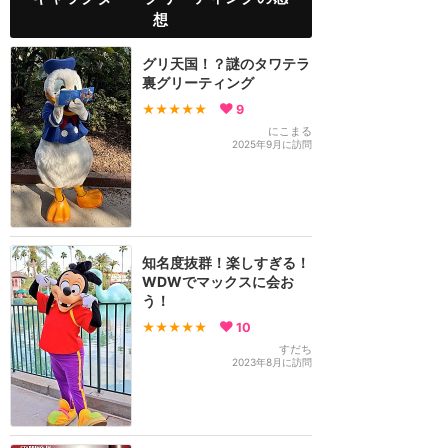
想
グリ天国！？謎のタワテラ
裏グリーティング
★★★★★
9
にこまる
2025年9月に訪問
知名度抜群！楽しすぎる！
WDWでマックスに会お
う！
★★★★★
10
すだち
2023年8月に訪問