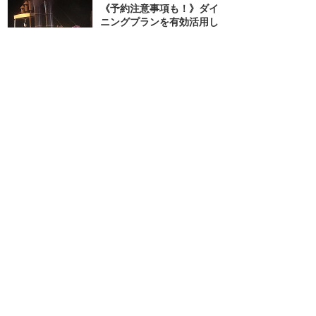
《予約注意事項も！》ダイ
ニングプランを有効活用し
てファンタズミック！を良
い場所で
★★★★★
12
2
A.K
2017年8月に訪問
訪問日順でもっと読む
ウォルトディズニーワールド
攻略ガイド
新着クチコミ
基礎知識
個人手配マニュアル
ホテル選び
キャラダイ予約