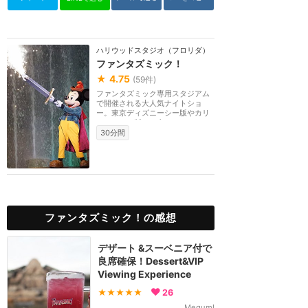
ハリウッドスタジオ（フロリダ）
ファンタズミック！
★
4.75
(
59
件)
ファンタズミック専用スタジアム
で開催される大人気ナイトショ
ー。東京ディズニーシー版やカリ
フォルニア版とは内...
30分間
ファンタズミック！の感想
デザート &スーベニア付で
良席確保！Dessert&VIP
Viewing Experience
★★★★★
26
Megum!