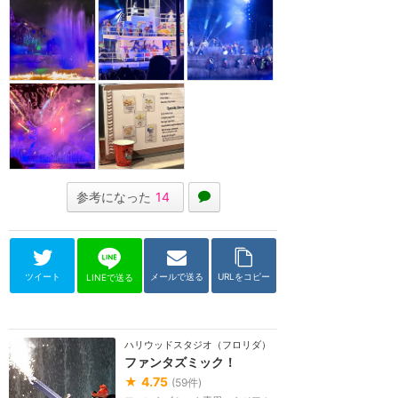
参考になった
14
ツイート
メールで送る
URLをコピー
LINEで送る
ハリウッドスタジオ（フロリダ）
ファンタズミック！
★
4.75
(
59
件)