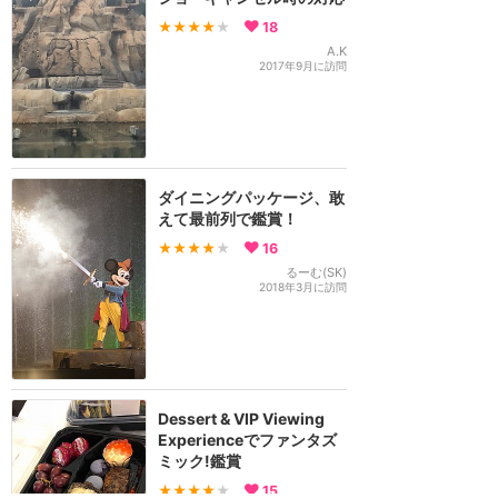
★★★★
★
18
A.K
2017年9月に訪問
ダイニングパッケージ、敢
えて最前列で鑑賞！
★★★★
★
16
るーむ(SK)
2018年3月に訪問
Dessert & VIP Viewing
Experienceでファンタズ
ミック!鑑賞
★★★★
★
15