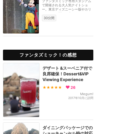
ファンタズミック専用スタジアム
で開催される大人気ナイトショ
ー。東京ディズニーシー版やカリ
フォルニア版とは内...
30分間
ファンタズミック！の感想
デザート &スーベニア付で
良席確保！Dessert&VIP
Viewing Experience
★★★★★
26
Megum!
2017年10月に訪問
ダイニングパッケージでの
ショーキャンセル時の対応