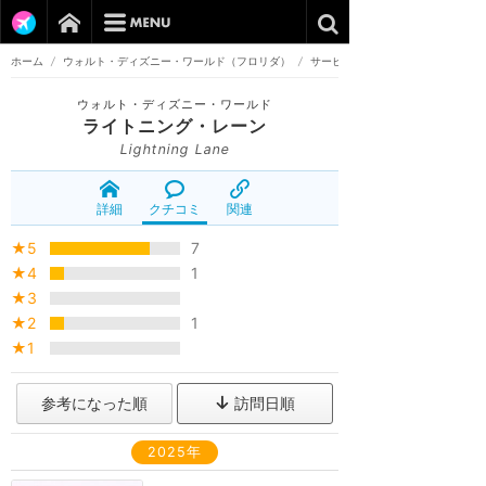
ホーム
/
ウォルト・ディズニー・ワールド（フロリダ）
/
サービス
ウォルト・ディズニー・ワールド
ライトニング・レーン
Lightning Lane
詳細
クチコミ
関連
★5
7
★4
1
★3
★2
1
★1
参考になった順
訪問日順
2025年