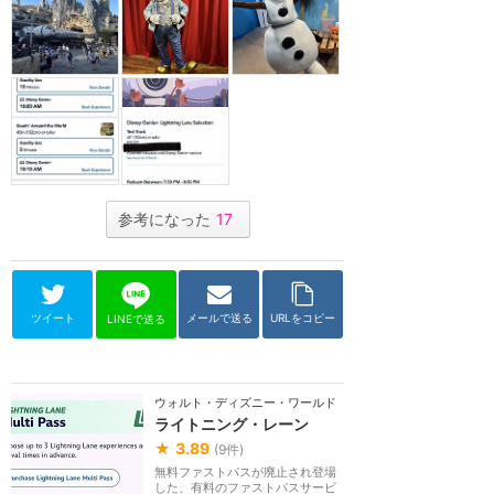
参考になった
17
ツイート
メールで送る
URLをコピー
LINEで送る
ウォルト・ディズニー・ワールド（フロリダ）
ライトニング・レーン
★
3.89
(
9
件)
無料ファストパスが廃止され登場
した、有料のファストパスサービ