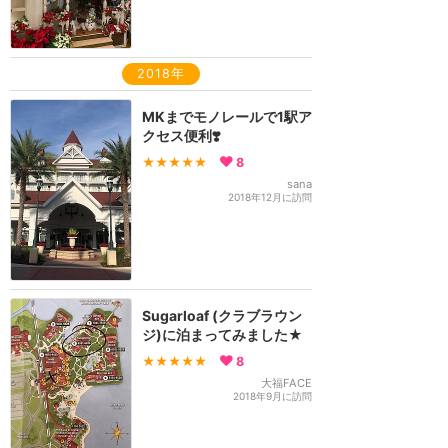
2018年
MKまでモノレールで1駅ア
クセス便利❣️
★★★★★
8
sana
2018年12月に訪問
Sugarloaf (クラブラウン
ジ)に泊まってみました★
★★★★★
8
大福FACE
2018年9月に訪問