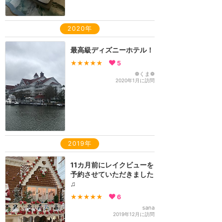
2020年
最高級ディズニーホテル！
★★★★★
5
❁くま❁
2020年1月に訪問
2019年
11カ月前にレイクビューを
予約させていただきました
♫
★★★★★
6
sana
2019年12月に訪問