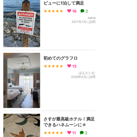
ビューに1泊して満足
★★★★★
16
2
sana
2017年1月に訪問
初めてのグラフロ
★★★★★
13
ぱんたいむ
2026年5月に訪問
さすが最高級ホテル！満足
できるハネムーンに☆
★★★★★
11
2