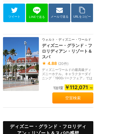
ツイート
メールで送る
URLをコピー
LINEで送る
ウォルト・ディズニー・ワールド（フロリダ）
ディズニー・グランド・フ
ロリディアン・リゾート＆
スパ
★
4.88
(
20
件)
ディズニーワールドの最高級ディ
ズニーホテル。キャラクターダイ
ニング「1900パークフェア」では
メリーポピンズ、...
￥112,071
～
1泊1室
空室検索
ディズニー・グランド・フロリディ
アン・リゾート＆スパの感想