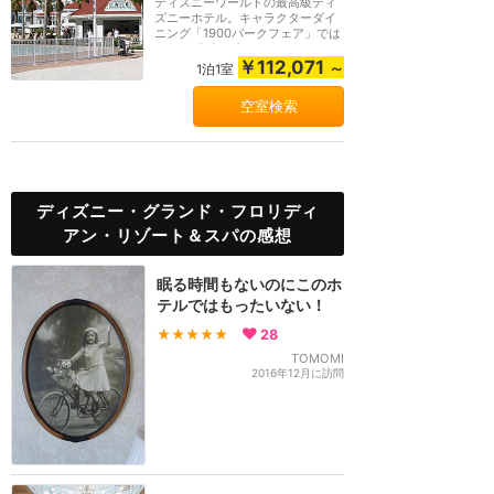
ディズニーワールドの最高級ディ
ズニーホテル。キャラクターダイ
ニング「1900パークフェア」では
メリーポピンズ、...
￥112,071
～
1泊1室
空室検索
ディズニー・グランド・フロリディ
アン・リゾート＆スパの感想
眠る時間もないのにこのホ
テルではもったいない！
★★★★★
28
TOMOMI
2016年12月に訪問