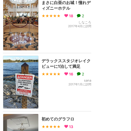
まさに白亜のお城！憧れデ
ィズニーホテル
★★★★★
18
2
しなころ
2017年4月に訪問
デラックススタジオレイク
ビューに1泊して満足
★★★★★
16
2
sana
2017年1月に訪問
初めてのグラフロ
★★★★★
13