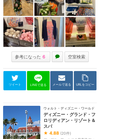
参考になった
6
空室検索
ツイート
メールで送る
URLをコピー
LINEで送る
ウォルト・ディズニー・ワールド（フロリダ）
ディズニー・グランド・フ
ロリディアン・リゾート＆
スパ
★
4.88
(
20
件)