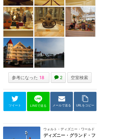
参考になった
18
2
空室検索
ツイート
メールで送る
URLをコピー
LINEで送る
ウォルト・ディズニー・ワールド（フロリダ）
ディズニー・グランド・フ