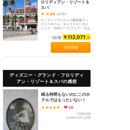
ロリディアン・リゾート＆
スパ
★
4.88
(
20
件)
ディズニーワールドの最高級ディ
ズニーホテル。キャラクターダイ
ニング「1900パークフェア」では
メリーポピンズ、...
￥112,071
～
1泊1室
空室検索
ディズニー・グランド・フロリディ
アン・リゾート＆スパの感想
眠る時間もないのにこのホ
テルではもったいない！
★★★★★
28
TOMOMI
2016年12月に訪問