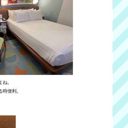
よね。
る時便利。