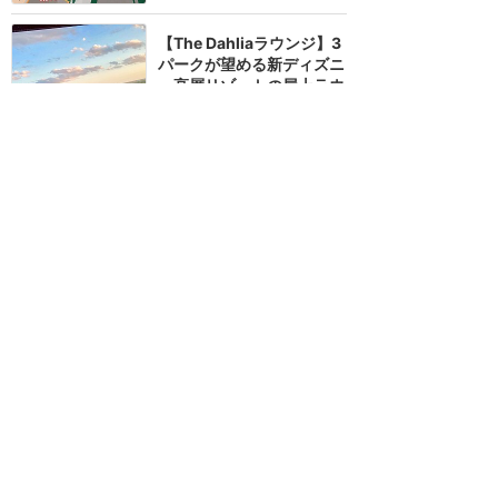
【The Dahliaラウンジ】3
パークが望める新ディズニ
ー高層リゾートの屋上ラウ
ンジとホテルをご紹介
★★★★
★
26
6
Tomoya
2019年10月に訪問
【Villa Del Largo】コロナ
ドスプリングスの新水上レ
ストラン！チュロスだけで
も食べに行く価値あり！
★★★★★
25
Tomoya
2019年10月に訪問
訪問日順でもっと読む