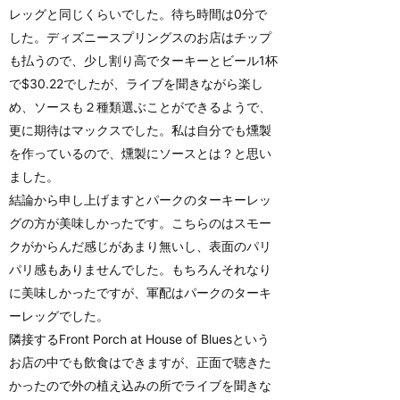
レッグと同じくらいでした。待ち時間は0分で
した。ディズニースプリングスのお店はチップ
も払うので、少し割り高でターキーとビール1杯
で$30.22でしたが、ライブを聞きながら楽し
め、ソースも２種類選ぶことができるようで、
更に期待はマックスでした。私は自分でも燻製
を作っているので、燻製にソースとは？と思い
ました。
結論から申し上げますとパークのターキーレッ
グの方が美味しかったです。こちらのはスモー
クがからんだ感じがあまり無いし、表面のパリ
パリ感もありませんでした。もちろんそれなり
に美味しかったですが、軍配はパークのターキ
ーレッグでした。
隣接するFront Porch at House of Bluesという
お店の中でも飲食はできますが、正面で聴きた
かったので外の植え込みの所でライブを聞きな