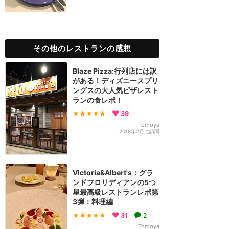
その他のレストランの感想
Blaze Pizza:行列店には訳
がある！ディズニースプリ
ングスの大人気ピザレスト
ランの食レポ！
★★★★★
39
Tomoya
2018年2月に訪問
Victoria&Albert's：グラ
ンドフロリディアンの5つ
星最高級レストランレポ第
3弾：料理編
★★★★★
31
2
Tomoya