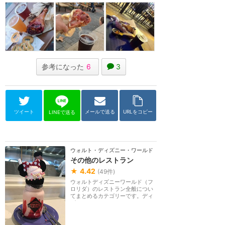
参考になった
6
3
ツイート
メールで送る
URLをコピー
LINEで送る
ウォルト・ディズニー・ワールド（フロリダ）
その他のレストラン
★
4.42
(
49
件)
ウォルトディズニーワールド（フ
ロリダ）のレストラン全般につい
てまとめるカテゴリーです。ディ
ズニーホテルやデ...