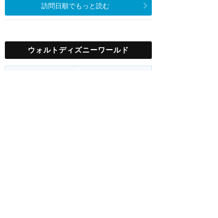
訪問日順でもっと読む
ウォルトディズニーワールド
攻略ガイド
新着クチコミ
基礎知識
個人手配マニュアル
ホテル選び
キャラダイ予約
最新スポット
マジックキングダム
アトラク
ショー
グルメ
イベント
グッズ