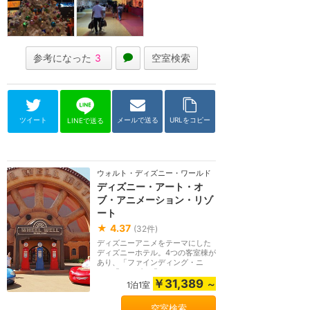
参考になった
3
空室検索
ツイート
メールで送る
URLをコピー
LINEで送る
ウォルト・ディズニー・ワールド（フロリダ）
ディズニー・アート・オ
ブ・アニメーション・リゾ
ート
★
4.37
(
32
件)
ディズニーアニメをテーマにした
ディズニーホテル。4つの客室棟が
あり、「ファインディング・ニ
モ」「カーズ」「ラ...
￥31,389
～
1泊1室
空室検索