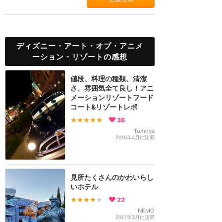
ディズニー・アート・オブ・アニメ
ーション・リゾートの感想
値段、料理の種類、清潔
さ、雰囲気全て良し！アニ
メーションリゾートフード
コート&リゾートレポ
★★★★★
36
Tomoya
2018年4月に訪問
見所たくさんのかわいらし
いホテル
★★★★
★
22
NEMO
2017年3月に訪問