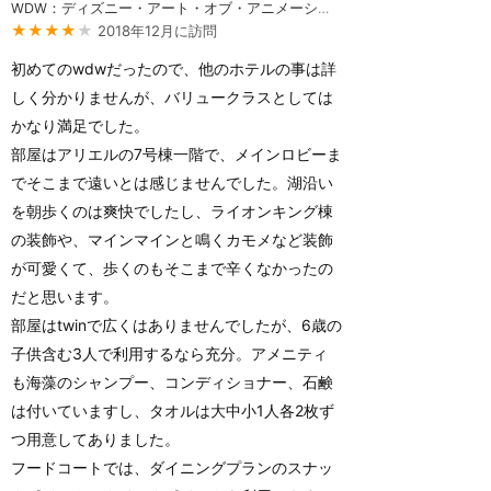
WDW：ディズニー・アート・オブ・アニメーション・リゾート
★★★★
★
2018年12月に訪問
初めてのwdwだったので、他のホテルの事は詳
しく分かりませんが、バリュークラスとしては
かなり満足でした。
部屋はアリエルの7号棟一階で、メインロビーま
でそこまで遠いとは感じませんでした。湖沿い
を朝歩くのは爽快でしたし、ライオンキング棟
の装飾や、マインマインと鳴くカモメなど装飾
が可愛くて、歩くのもそこまで辛くなかったの
だと思います。
部屋はtwinで広くはありませんでしたが、6歳の
子供含む3人で利用するなら充分。アメニティ
も海藻のシャンプー、コンディショナー、石鹸
は付いていますし、タオルは大中小1人各2枚ず
つ用意してありました。
フードコートでは、ダイニングプランのスナッ