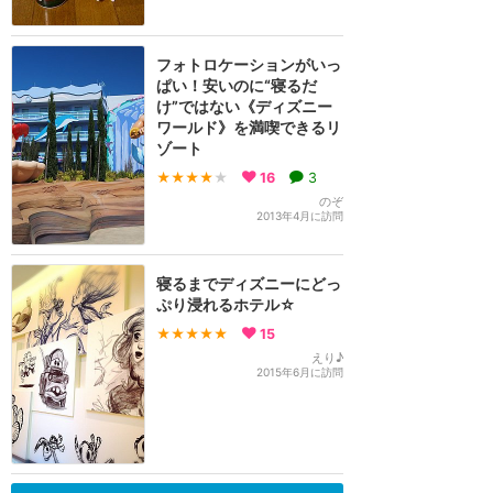
フォトロケーションがいっ
ぱい！安いのに“寝るだ
け”ではない《ディズニー
ワールド》を満喫できるリ
ゾート
★★★★
★
16
3
のぞ
2013年4月に訪問
寝るまでディズニーにどっ
ぷり浸れるホテル☆
★★★★★
15
えり♪
2015年6月に訪問