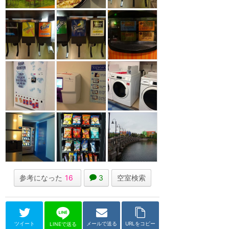
参考になった
16
3
空室検索
ツイート
メールで送る
URLをコピー
LINEで送る