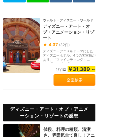
ウォルト・ディズニー・ワールド（フロリダ）
ディズニー・アート・オ
ブ・アニメーション・リゾ
ート
★
4.37
(
32
件)
ディズニーアニメをテーマにした
ディズニーホテル。4つの客室棟が
あり、「ファインディング・ニ
モ」「カーズ」「ラ...
￥31,389
～
1泊1室
空室検索
ディズニー・アート・オブ・アニメ
ーション・リゾートの感想
値段、料理の種類、清潔
さ、雰囲気全て良し！アニ