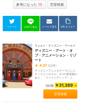
参考になった
15
空室検索
ツイート
メールで送る
URLをコピー
LINEで送る
ウォルト・ディズニー・ワールド（フロリダ）
ディズニー・アート・オ
ブ・アニメーション・リゾ
ート
★
4.37
(
32
件)
ディズニーアニメをテーマにした
ディズニーホテル。4つの客室棟が
あり、「ファインディング・ニ
モ」「カーズ」「ラ...
￥31,389
～
1泊1室
空室検索