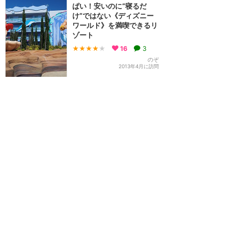
ぱい！安いのに“寝るだ
け”ではない《ディズニー
ワールド》を満喫できるリ
ゾート
★★★★
★
16
3
のぞ
2013年4月に訪問
訪問日順でもっと読む
ウォルトディズニーワールド
攻略ガイド
新着クチコミ
基礎知識
個人手配マニュアル
ホテル選び
キャラダイ予約
最新スポット