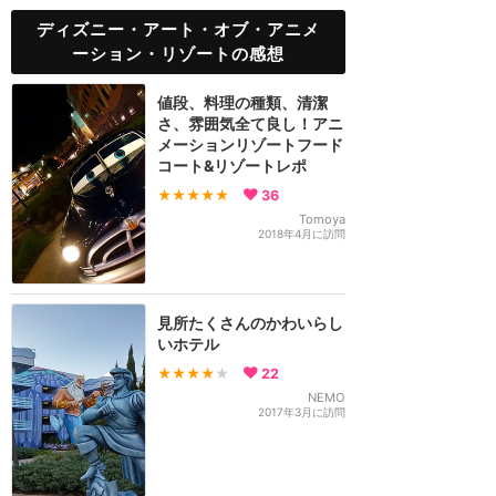
ディズニー・アート・オブ・アニメ
ーション・リゾートの感想
値段、料理の種類、清潔
さ、雰囲気全て良し！アニ
メーションリゾートフード
コート&リゾートレポ
★★★★★
36
Tomoya
2018年4月に訪問
見所たくさんのかわいらし
いホテル
★★★★
★
22
NEMO
2017年3月に訪問