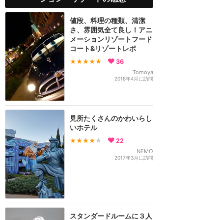
値段、料理の種類、清潔
さ、雰囲気全て良し！アニ
メーションリゾートフード
コート&リゾートレポ
★★★★★
36
Tomoya
2018年4月に訪問
見所たくさんのかわいらし
いホテル
★★★★
★
22
NEMO
2017年3月に訪問
スタンダードルームに３人