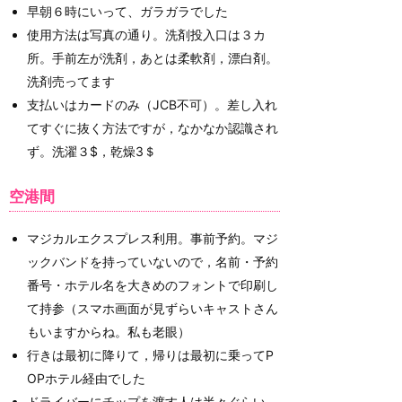
早朝６時にいって、ガラガラでした
使用方法は写真の通り。洗剤投入口は３カ
所。手前左が洗剤，あとは柔軟剤，漂白剤。
洗剤売ってます
支払いはカードのみ（JCB不可）。差し入れ
てすぐに抜く方法ですが，なかなか認識され
ず。洗濯３$，乾燥3＄
空港間
マジカルエクスプレス利用。事前予約。マジ
ックバンドを持っていないので，名前・予約
番号・ホテル名を大きめのフォントで印刷し
て持参（スマホ画面が見ずらいキャストさん
もいますからね。私も老眼）
行きは最初に降りて，帰りは最初に乗ってP
OPホテル経由でした
ドライバーにチップを渡す人は半々ぐらい