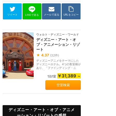
ツイート
メールで送る
URLをコピー
LINEで送る
ウォルト・ディズニー・ワールド（フロリダ）
ディズニー・アート・オ
ブ・アニメーション・リゾ
ート
★
4.37
(
32
件)
ディズニーアニメをテーマにした
ディズニーホテル。4つの客室棟が
あり、「ファインディング・ニ
モ」「カーズ」「ラ...
￥31,389
～
1泊1室
空室検索
ディズニー・アート・オブ・アニメ
ーション・リゾートの感想