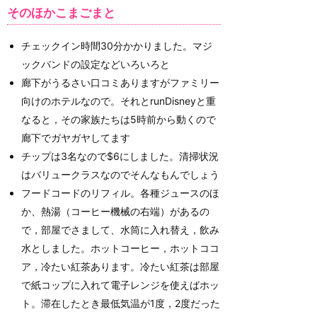
そのほかこまごまと
チェックイン時間30分かかりました。マジ
ックバンドの設定などいろいろと
廊下がうるさい口コミありますがファミリー
向けのホテルなので。それとrunDisneyと重
なると，その家族たちは5時前から動くので
廊下でガヤガヤしてます
チップは3名なので$6にしました。清掃状況
はバリュークラスなのでそんなもんでしょう
フードコードのリフィル。各種ジュースのほ
か、熱湯（コーヒー機械の右端）があるの
で，部屋でさまして、水筒に入れ替え，飲み
水としました。ホットコーヒー，ホットココ
ア，冷たい紅茶あります。冷たい紅茶は部屋
で紙コップに入れて電子レンジを使えばホッ
ト。滞在したとき最低気温が1度，2度だった