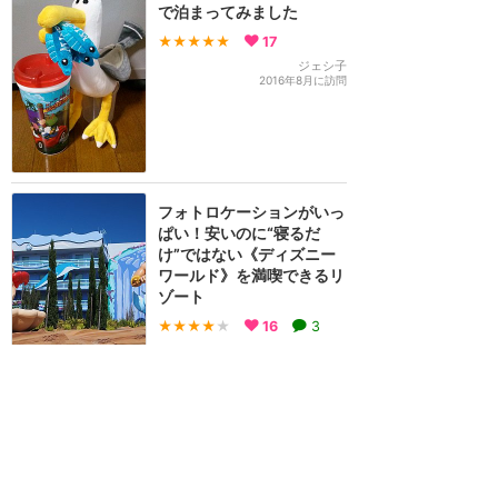
で泊まってみました
★★★★★
17
ジェシ子
2016年8月に訪問
フォトロケーションがいっ
ぱい！安いのに“寝るだ
け”ではない《ディズニー
ワールド》を満喫できるリ
ゾート
★★★★
★
16
3
のぞ
2013年4月に訪問
寝るまでディズニーにどっ
ぷり浸れるホテル☆
★★★★★
15