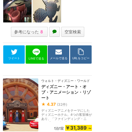
参考になった
8
空室検索
ツイート
メールで送る
URLをコピー
LINEで送る
ウォルト・ディズニー・ワールド（フロリダ）
ディズニー・アート・オ
ブ・アニメーション・リゾ
ート
★
4.37
(
32
件)
ディズニーアニメをテーマにした
ディズニーホテル。4つの客室棟が
あり、「ファインディング・ニ
モ」「カーズ」「ラ...
￥31,389
～
1泊1室