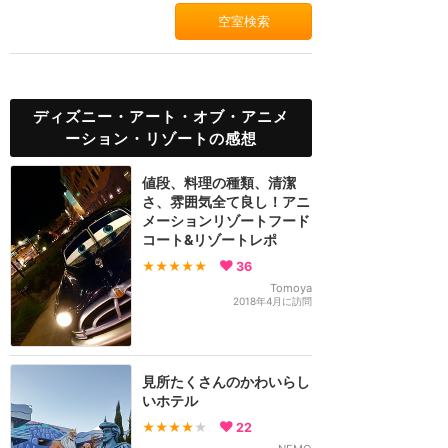
空室検索
ディズニー・アート・オブ・アニメ
ーション・リゾートの感想
値段、料理の種類、清潔
さ、雰囲気全て良し！アニ
メーションリゾートフード
コート&リゾートレポ
★★★★★
36
Tomoya
2018年4月に訪問
見所たくさんのかわいらし
いホテル
★★★★
★
22