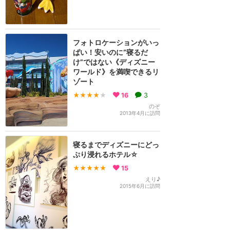
フォトロケーションがいっ
ぱい！安いのに“寝るだ
け”ではない《ディズニー
ワールド》を満喫できるリ
ゾート
★★★★
★
16
3
のぞ
2013年4月に訪問
寝るまでディズニーにどっ
ぷり浸れるホテル☆
★★★★★
15
えり♪
2015年6月に訪問