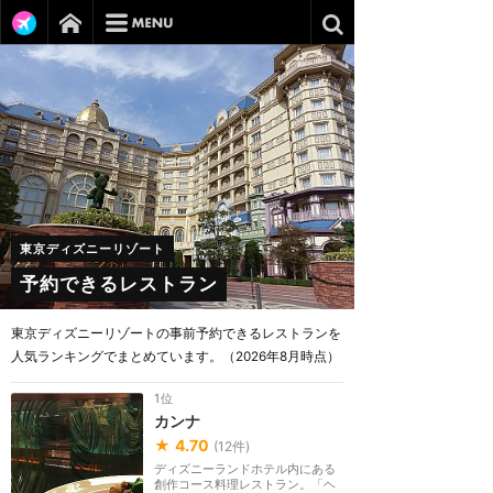
東京ディズニーリゾート
予約できるレストラン
東京ディズニーリゾートの事前予約できるレストランを
人気ランキングでまとめています。（2026年8月時点）
1位
カンナ
★
4.70
(
12
件)
ディズニーランドホテル内にある
創作コース料理レストラン。「ヘ