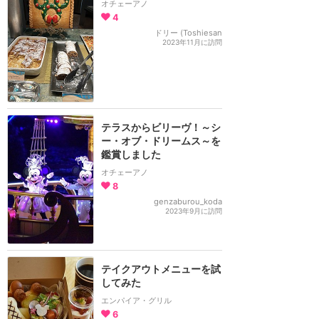
オチェーアノ
4
ドリー (Toshiesan
2023年11月に訪問
テラスからビリーヴ！～シ
ー・オブ・ドリームス～を
鑑賞しました
オチェーアノ
8
genzaburou_koda
2023年9月に訪問
テイクアウトメニューを試
してみた
エンパイア・グリル
6