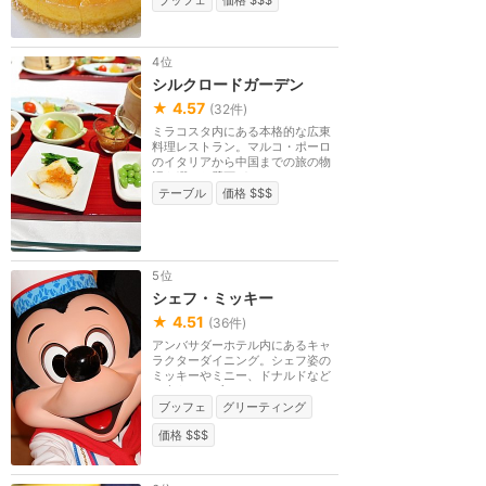
4位
シルクロードガーデン
★
4.57
(
32
件)
ミラコスタ内にある本格的な広東
料理レストラン。マルコ・ポーロ
のイタリアから中国までの旅の物
語を綴った壁画が...
テーブル
価格 $$$
5位
シェフ・ミッキー
★
4.51
(
36
件)
アンバサダーホテル内にあるキャ
ラクターダイニング。シェフ姿の
ミッキーやミニー、ドナルドなど
に会える。ブッフ...
ブッフェ
グリーティング
価格 $$$