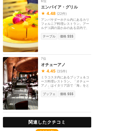
6位
エンパイア・グリル
★
4.48
(
22
件)
アンバサダーホテル内にあるカリ
フォルニア料理レストラン。アー
ルデコ調の温かみのある店内で、
イタリアやメキシ...
テーブル
価格 $$$
7位
オチェーアノ
★
4.45
(
35
件)
ミラコスタ内にあるブッフェ＆コ
ース料理レストラン。「オチェー
アノ」はイタリア語で「海」をと
いう意味。ブッフ...
ブッフェ
価格 $$$
関連したクチコミ