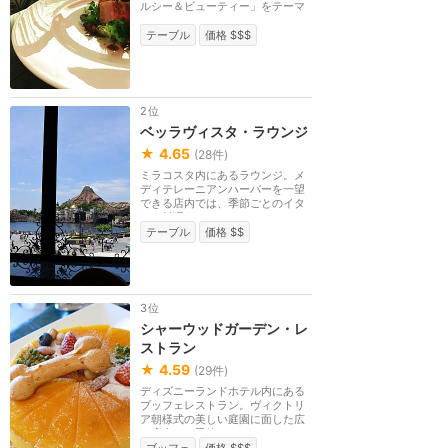
ルシー＆ビューティー」をテーマ
にしたスタイリッ...
テーブル
価格 $$$
2位
ベッラヴィスタ・ラウンジ
★
4.65
(
28
件)
ミラコスタ内にあるラウンジ。メ
ディテレーニアンハーバーを一望
できる店内では、季節ごとのイタ
リア料理やドリン...
テーブル
価格 $$
3位
シャーウッドガーデン・レ
ストラン
★
4.59
(
29
件)
ディズニーランドホテル内にある
ブッフェレストラン。ヴィクトリ
ア朝様式の美しい庭園に面した広
い店内で、季節ご...
ブッフェ
価格 $$$