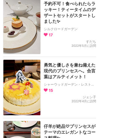
予約不可！食べられたらラ
ッキー！ティータイムのデ
ザートセットがスタートし
ました✨
シルクロードガーデン
17
すだち
2022年5月に訪問
勇気と優しさを兼ね備えた
現代のプリンセスへ。合言
葉はアルティメット！
シャーウッドガーデン・レストラン
15
ジェシ子
2022年4月に訪問
仔羊が絶品♡プリンセスが
テーマのエレガントなコー
ス料理✨