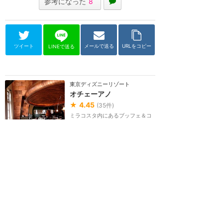
参考になった
8
ツイート
メールで送る
URLをコピー
LINEで送る
東京ディズニーリゾート
オチェーアノ
★
4.45
(
35
件)
ミラコスタ内にあるブッフェ＆コ
ース料理レストラン。「オチェー
アノ」はイタリア語で「海」をと
いう意味。ブッフ...
ブッフェ
価格 $$$
オチェーアノの感想