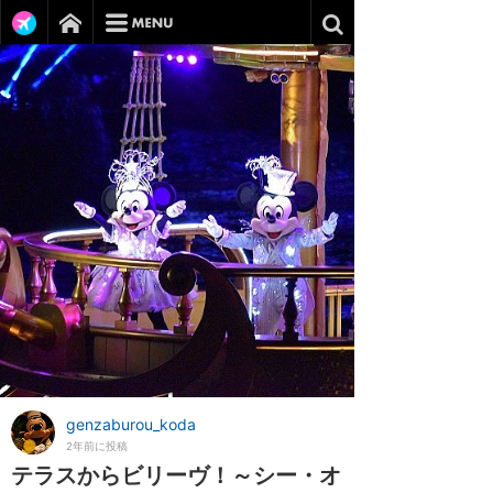
genzaburou_koda
2年前に投稿
テラスからビリーヴ！～シー・オ