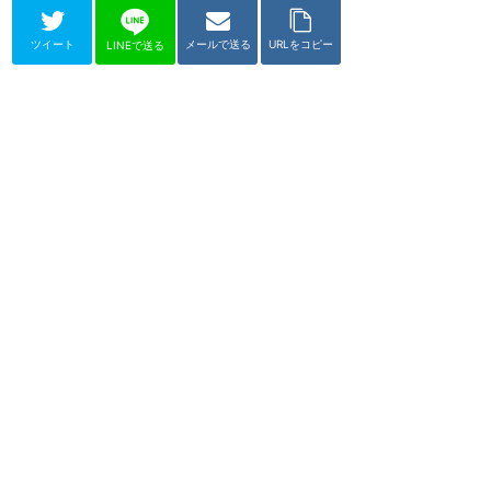
ツイート
メールで送る
URLをコピー
LINEで送る
東京ディズニーリゾート
シャーウッドガーデン・レ
ストラン
★
4.59
(
29
件)
ディズニーランドホテル内にある
ブッフェレストラン。ヴィクトリ
ア朝様式の美しい庭園に面した広
い店内で、季節ご...
ブッフェ
価格 $$$
シャーウッドガーデン・レストラン
の感想
初めてのシャーウッド・ガ
ーデン・レストラン ハロ