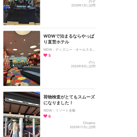
のぞ
2026年1月に訪問
WDWで泊まるならやっぱ
り直営ホテル
WDW：ディズニー・オールスター・ミュージック・リゾート
5
のら
2025年9月に訪問
荷物検査がとてもスムーズ
になりました！
WDW：リゾート全般
6
Chiamo
2025年11月に訪問