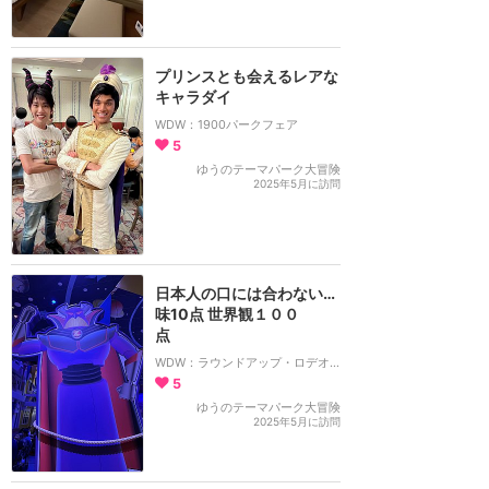
プリンスとも会えるレアな
キャラダイ
WDW：1900パークフェア
5
ゆうのテーマパーク大冒険
2025年5月に訪問
日本人の口には合わない…
味10点 世界観１００
点
WDW：ラウンドアップ・ロデオ・BBQ
5
ゆうのテーマパーク大冒険
2025年5月に訪問