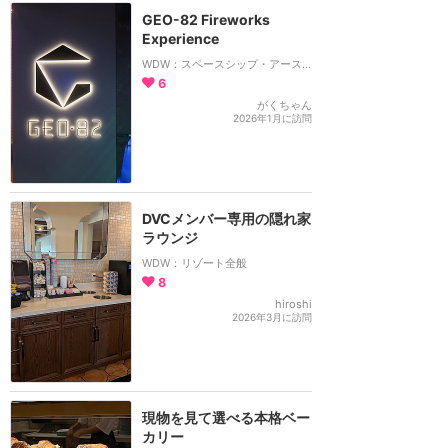
GEO-82 Fireworks
Experience
WDW：スペースシップ・アース・ラウンジ
6
がくちゃん
2026年1月に訪問
DVCメンバー専用の隠れ家
ラウンジ
WDW：リゾート全般
8
hiroshi
2026年3月に訪問
現物を見て選べる本格ベー
カリー