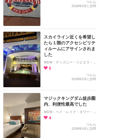
つらら
2026年5月に訪問
スカイライン近くを希望し
たら１階のアクセシビリテ
ィルームにアサインされま
した
WDW：ディズニー・リビエラ・リゾート
5
つらら
2026年5月に訪問
マジックキングダム徒歩圏
内、利便性最高でした
WDW：ベイ・レイク・タワー・ディズニー・コンテンポラリー・リゾート
4
つらら
2026年5月に訪問