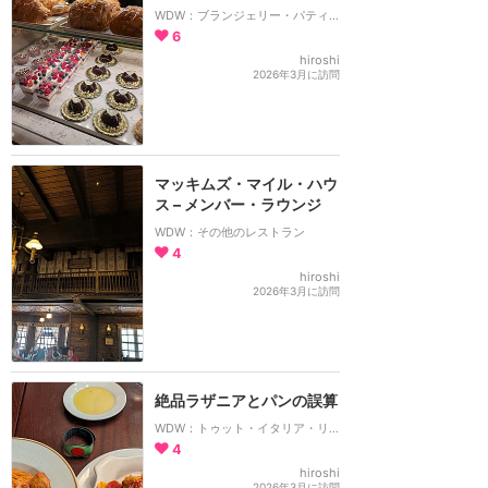
WDW：ブランジェリー・パティセリー
6
hiroshi
2026年3月に訪問
マッキムズ・マイル・ハウ
ス – メンバー・ラウンジ
WDW：その他のレストラン
4
hiroshi
2026年3月に訪問
絶品ラザニアとパンの誤算
WDW：トゥット・イタリア・リストランテ
4
hiroshi
2026年3月に訪問