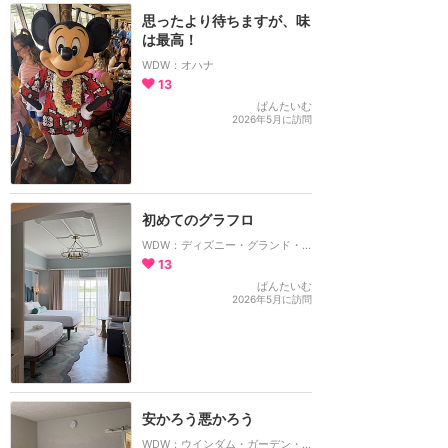
思ったより待ちますが、味
は最高！
WDW：オハナ
13
ぱんたいむ
2026年5月に訪問
初めてのグラフロ
WDW：ディズニー・グランド・フロリディアン・リゾート＆スパ
13
ぱんたいむ
2026年5月に訪問
安かろう悪かろう
WDW：ウインダム・ガーデン・レイク・ブエナ・ビスタ