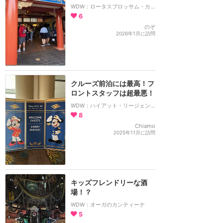
WDW：ロータスブロッサム・カフェ
6
のぞ
2026年1月に訪問
クルーズ前泊には最高！フ
ロントスタッフは超最悪！
WDW：ハイアット・リージェンシー・オーランド・インターナショナル・エアポート
8
Chiamo
2025年11月に訪問
キッズフレンドリーな酒
場！？
WDW：オーガのカンティーナ
5