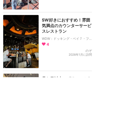
SW好きにおすすめ！雰囲
気満点のカウンターサービ
スレストラン
WDW：ドッキング・ベイ７・フード＆カーゴ
4
のぞ
2026年1月に訪問
見た目以上にボリュームあ
ります
WDW：ラ・クレープリー・ドゥ・パリ
2
のぞ
2026年1月に訪問