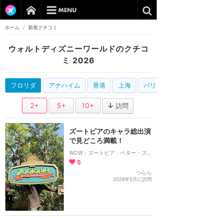
ホーム
/
新着クチコミ
ウォルトディズニーワールドのクチコ
ミ 2026
フロリダ
アナハイム
香港
上海
パリ
2+
5+
10+
訪問
ズートピアのキャラ総出演
で見どころ満載！
WDW：ズートピア：ベター・ズーギャザー！
5
つらら
2026年5月に訪問