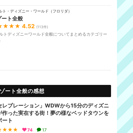
ルト・ディズニー・ワールド（フロリダ）
ゾート全般
★★★★
4.52
(
113
件)
ルトディズニーワールド全般についてまとめるカテゴリー
。
ゾート全般の感想
セレブレーション」WDWから15分のディズニ
が作った実在する街！夢の様なベッドタウンを
ポート
★★★★
74
17