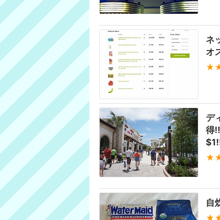
ネッ
オ
★
デ
得
$1‼
★
自
★