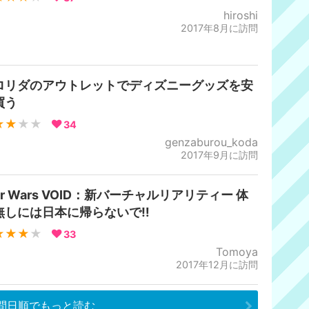
hiroshi
2017年8月に訪問
ロリダのアウトレットでディズニーグッズを安
買う
★★
★★
34
genzaburou_koda
2017年9月に訪問
ar Wars VOID：新バーチャルリアリティー 体
無しには日本に帰らないで‼︎
★★★
★
33
Tomoya
2017年12月に訪問
問日順でもっと読む