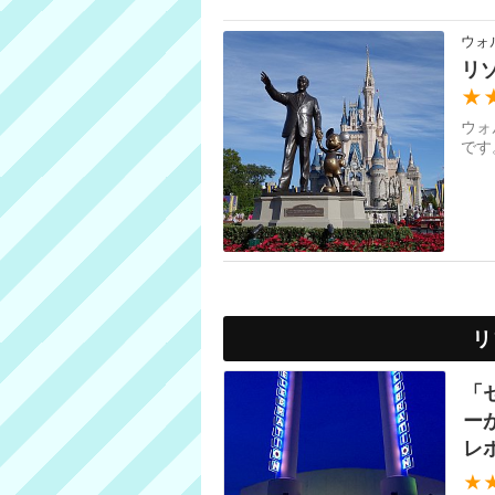
ウォ
リ
★
ウォ
です
リ
「
ー
レ
★