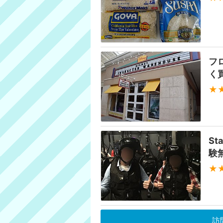
フ
く
★
St
験
★
訪