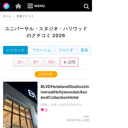
ホーム
/
新着クチコミ
ユニバーサル・スタジオ・ハリウッド
のクチコミ 2026
ハリウッド
アナハイム
フロリダ
香港
2+
5+
10+
訪問
2026年
BLVDHotelandStudiosUn
iversalHollywoodanAsc
endCollectionHotel
USH：ロサンゼルスのホテル
2
mei
2026年1月に訪問