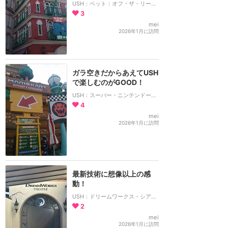
USH：ペット：オフ・ザ・リーシュ！
3
mei
2026年1月に訪問
ガラ空きだからあえてUSH
で楽しむのがGOOD！
USH：スーパー・ニンテンドー・ワールド
4
mei
2026年1月に訪問
最新技術に想像以上の感
動！
USH：ドリームワークス・シアター：カンフーパンダ
2
mei
2026年1月に訪問