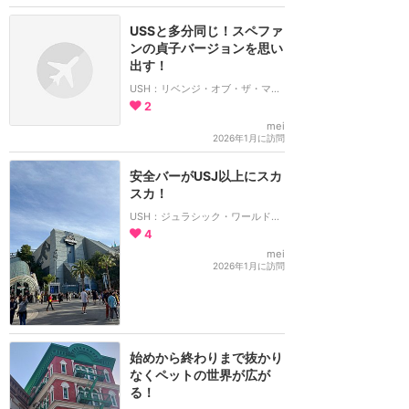
USSと多分同じ！スペファ
ンの貞子バージョンを思い
出す！
USH：リベンジ・オブ・ザ・マミー：ザ・ライド
2
mei
2026年1月に訪問
安全バーがUSJ以上にスカ
スカ！
USH：ジュラシック・ワールド・ザ・ライド
4
mei
2026年1月に訪問
始めから終わりまで抜かり
なくペットの世界が広が
る！