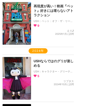
再現度が高い！映画『ペッ
ト』好きには堪らないアト
ラクション
USH：ペット：オフ・ザ・リーシュ！
9
えり♪
2025年1月に訪問
2024年
USHならではのグリが楽し
める
USH：キャラクター・グリーティング
5
リプタス
2024年10月に訪問