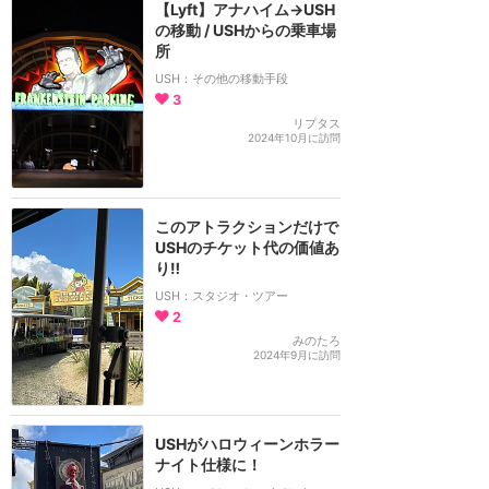
【Lyft】アナハイム→USH
の移動 / USHからの乗車場
所
USH：その他の移動手段
3
リプタス
2024年10月に訪問
このアトラクションだけで
USHのチケット代の価値あ
り‼︎
USH：スタジオ・ツアー
2
みのたろ
2024年9月に訪問
USHがハロウィーンホラー
ナイト仕様に！