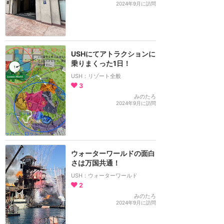
2024年9月に訪問
USHにてアトラクションに
乗りまくった1日！
USH：リゾート全般
3
みのたろ
2024年9月に訪問
ウォーターワールドの面白
さは万国共通！
USH：ウォーターワールド
2
みのたろ
2024年9月に訪問