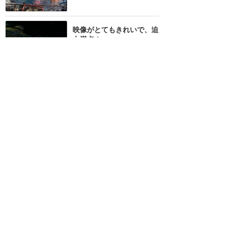
映像がとてもきれいで、迫
力満点！
USH：ドリームワークス・シアター：カンフーパンダ
3
みのたろ
2024年9月に訪問
USS版と比べて浮遊感がな
い！
USH：リベンジ・オブ・ザ・マミー：ザ・ライド
1
みのたろ
2024年9月に訪問