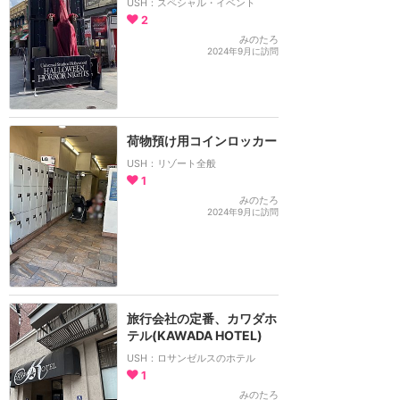
USH：スペシャル・イベント
2
みのたろ
2024年9月に訪問
荷物預け用コインロッカー
USH：リゾート全般
1
みのたろ
2024年9月に訪問
旅行会社の定番、カワダホ
テル(KAWADA HOTEL)
USH：ロサンゼルスのホテル
1
みのたろ