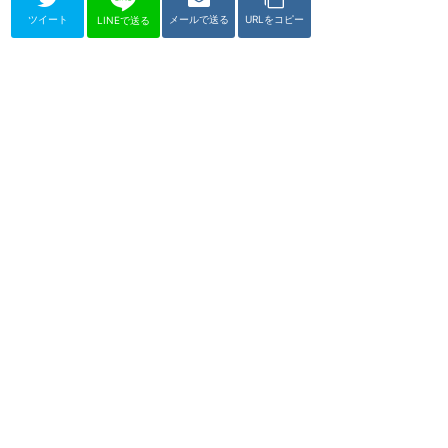
ツイート
メールで送る
URLをコピー
LINEで送る
ユニバーサル・スタジオ・ハリウッド
パーク・チケット
★
3.40
(
2
件)
ユニバーサル・スタジオ・ハリウ
ッドの入園チケットについてまと
めるカテゴリーです。公式サイト
からパークチケッ...
パーク・チケットの感想
チケットをオンライン購入
するだけでアーリー入場で
きます