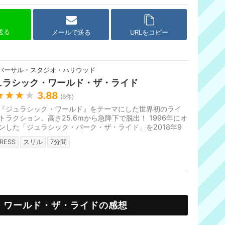
で送る
メールで送る
URLをコピー
バーサル・スタジオ・ハリウッド
ュラシック・ワールド・ザ・ライド
★★★
★
3.88
(
6
件)
『ジュラシック・ワールド』をテーマにした世界初のライ
トラクション。高さ25.6mから急降下で脱出！ 1996年にオ
ンした「ジュラシック・パーク・ザ・ライド」を2018年9
日をもってクローズし、映画...
RESS
スリル
7分間
・ワールド・ザ・ライドの感想