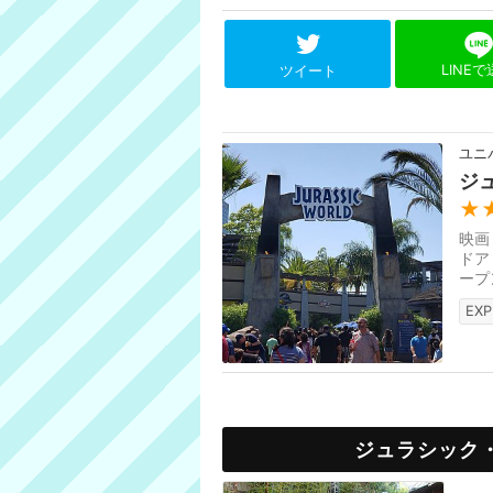
LINE
ツイート
ユニ
ジ
★
映画
ドア
ープ
月3
EXP
ジュラシック